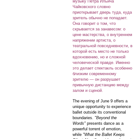
музыку Петра Ильича
Чайковского словно
приоткрывает дверь туда, куда
зритель обычно не попадает.
Она говорит о том, что
скрывается за занавесом: о
цене мастерства, о внутреннем
напряжении артиста, о
театральной повседневности, в
которой есть место не только
вдохновению, но и сложной
человеческой правде. Именно
это делает спектакль особенно
близким современному
зрителю — он разрушает
привычную дистанцию между
залом и сценой.
The evening of June 9 offers a
unique opportunity to experience
ballet outside its conventional
boundaries.
"Beyond the
Words"
presents dance as a
powerful torrent of emotion,
while
"What the Ballet Keeps