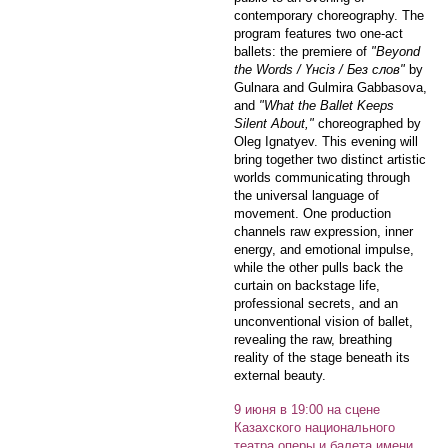
contemporary choreography. The
program features two one-act
ballets: the premiere of
"Beyond
the Words / Үнсіз / Без слов"
by
Gulnara and Gulmira Gabbasova,
and
"What the Ballet Keeps
Silent About,"
choreographed by
Oleg Ignatyev. This evening will
bring together two distinct artistic
worlds communicating through
the universal language of
movement. One production
channels raw expression, inner
energy, and emotional impulse,
while the other pulls back the
curtain on backstage life,
professional secrets, and an
unconventional vision of ballet,
revealing the raw, breathing
reality of the stage beneath its
external beauty.
9 июня в 19:00 на сцене
Казахского национального
театра оперы и балета имени