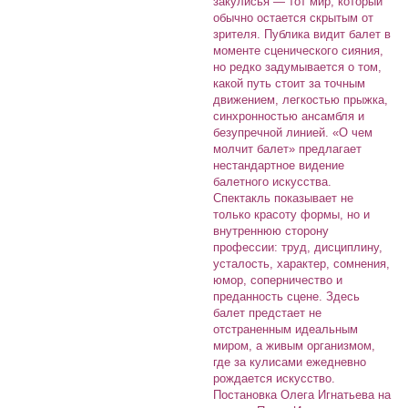
закулисья — тот мир, который
обычно остается скрытым от
зрителя. Публика видит балет в
моменте сценического сияния,
но редко задумывается о том,
какой путь стоит за точным
движением, легкостью прыжка,
синхронностью ансамбля и
безупречной линией. «О чем
молчит балет» предлагает
нестандартное видение
балетного искусства.
Спектакль показывает не
только красоту формы, но и
внутреннюю сторону
профессии: труд, дисциплину,
усталость, характер, сомнения,
юмор, соперничество и
преданность сцене. Здесь
балет предстает не
отстраненным идеальным
миром, а живым организмом,
где за кулисами ежедневно
рождается искусство.
Постановка Олега Игнатьева на