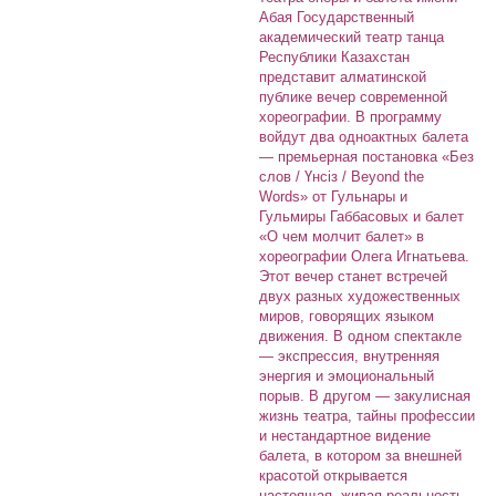
Абая Государственный
академический театр танца
Республики Казахстан
представит алматинской
публике вечер современной
хореографии. В программу
войдут два одноактных балета
— премьерная постановка «Без
слов / Үнсіз / Beyond the
Words» от Гульнары и
Гульмиры Габбасовых и балет
«О чем молчит балет» в
хореографии Олега Игнатьева.
Этот вечер станет встречей
двух разных художественных
миров, говорящих языком
движения. В одном спектакле
— экспрессия, внутренняя
энергия и эмоциональный
порыв. В другом — закулисная
жизнь театра, тайны профессии
и нестандартное видение
балета, в котором за внешней
красотой открывается
настоящая, живая реальность