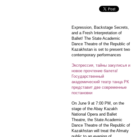
Expression, Backstage Secrets,
and a Fresh Interpretation of
Ballet! The State Academic
Dance Theatre of the Republic of
Kazakhstan is set to present two
contemporary performances
Экспрессия, тайны закулисья и
новое прочтение балета!
Государственный
академический театр танца РК
представит две современные
постановки
On June 9 at 7:00 PM, on the
stage of the Abay Kazakh
National Opera and Ballet
Theatre, the State Academic
Dance Theatre of the Republic of
Kazakhstan will treat the Almaty
public to an evening of