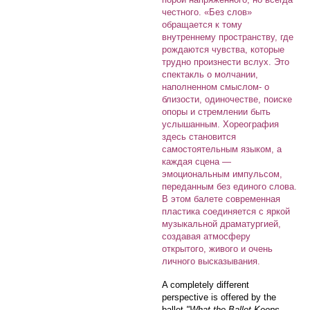
честного. «Без слов»
обращается к тому
внутреннему пространству, где
рождаются чувства, которые
трудно произнести вслух. Это
спектакль о молчании,
наполненном смыслом- о
близости, одиночестве, поиске
опоры и стремлении быть
услышанным. Хореография
здесь становится
самостоятельным языком, а
каждая сцена —
эмоциональным импульсом,
переданным без единого слова.
В этом балете современная
пластика соединяется с яркой
музыкальной драматургией,
создавая атмосферу
открытого, живого и очень
личного высказывания.
A completely different
perspective is offered by the
ballet
"What the Ballet Keeps