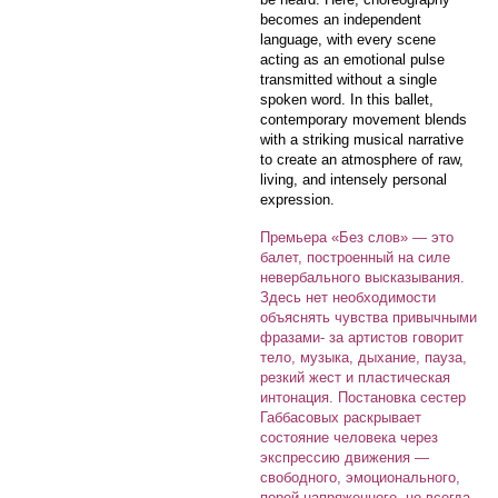
becomes an independent
language, with every scene
acting as an emotional pulse
transmitted without a single
spoken word. In this ballet,
contemporary movement blends
with a striking musical narrative
to create an atmosphere of raw,
living, and intensely personal
expression.
Премьера «Без слов» — это
балет, построенный на силе
невербального высказывания.
Здесь нет необходимости
объяснять чувства привычными
фразами- за артистов говорит
тело, музыка, дыхание, пауза,
резкий жест и пластическая
интонация. Постановка сестер
Габбасовых раскрывает
состояние человека через
экспрессию движения —
свободного, эмоционального,
порой напряженного, но всегда