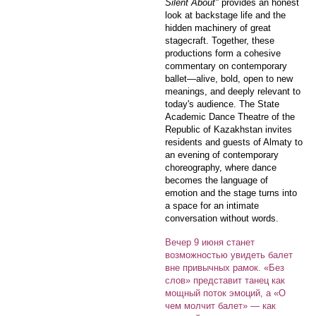
Silent About"
provides an honest
look at backstage life and the
hidden machinery of great
stagecraft. Together, these
productions form a cohesive
commentary on contemporary
ballet—alive, bold, open to new
meanings, and deeply relevant to
today's audience. The State
Academic Dance Theatre of the
Republic of Kazakhstan invites
residents and guests of Almaty to
an evening of contemporary
choreography, where dance
becomes the language of
emotion and the stage turns into
a space for an intimate
conversation without words.
Вечер 9 июня станет
возможностью увидеть балет
вне привычных рамок. «Без
слов» представит танец как
мощный поток эмоций, а «О
чем молчит балет» — как