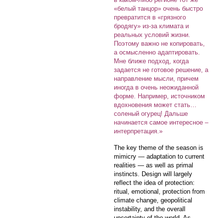
«белый танцор» очень быстро
превратится в «грязного
бродягу» из-за климата и
реальных условий жизни.
Поэтому важно не копировать,
а осмысленно адаптировать.
Мне ближе подход, когда
задается не готовое решение, а
направление мысли, причем
иногда в очень неожиданной
форме. Например, источником
вдохновения может стать…
соленый огурец! Дальше
начинается самое интересное –
интерпретация.»
The key theme of the season is
mimicry — adaptation to current
realities — as well as primal
instincts. Design will largely
reflect the idea of protection:
ritual, emotional, protection from
climate change, geopolitical
instability, and the overall
uncertainty of the world. As