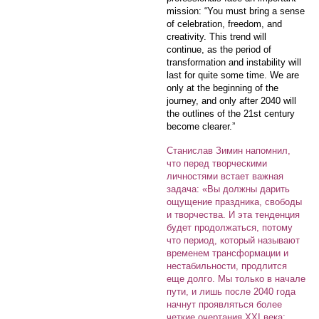
mission: “You must bring a sense
of celebration, freedom, and
creativity. This trend will
continue, as the period of
transformation and instability will
last for quite some time. We are
only at the beginning of the
journey, and only after 2040 will
the outlines of the 21st century
become clearer.”
Станислав Зимин напомнил,
что перед творческими
личностями встает важная
задача: «Вы должны дарить
ощущение праздника, свободы
и творчества. И эта тенденция
будет продолжаться, потому
что период, который называют
временем трансформации и
нестабильности, продлится
еще долго. Мы только в начале
пути, и лишь после 2040 года
начнут проявляться более
четкие очертания XXI века: