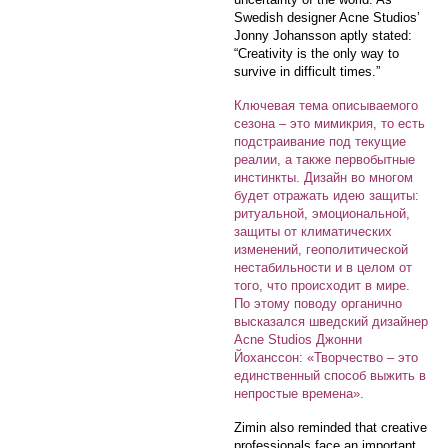
Swedish designer Acne Studios’
Jonny Johansson aptly stated:
“Creativity is the only way to
survive in difficult times.”
Ключевая тема описываемого
сезона – это мимикрия, то есть
подстраивание под текущие
реалии, а также первобытные
инстинкты. Дизайн во многом
будет отражать идею защиты:
ритуальной, эмоциональной,
защиты от климатических
изменений, геополитической
нестабильности и в целом от
того, что происходит в мире.
По этому поводу органично
высказался шведский дизайнер
Acne Studios Джонни
Йоханссон: «Творчество – это
единственный способ выжить в
непростые времена».
Zimin also reminded that creative
professionals face an important