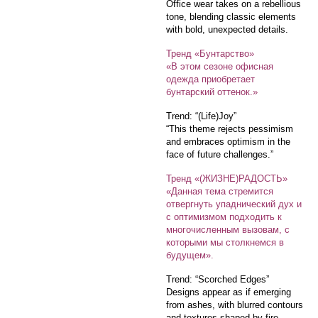
Office wear takes on a rebellious
tone, blending classic elements
with bold, unexpected details.
Тренд «Бунтарство»
«В этом сезоне офисная
одежда приобретает
бунтарский оттенок.»
Trend: “(Life)Joy”
“This theme rejects pessimism
and embraces optimism in the
face of future challenges.”
Тренд «(ЖИЗНЕ)РАДОСТЬ»
«Данная тема стремится
отвергнуть упаднический дух и
с оптимизмом подходить к
многочисленным вызовам, с
которыми мы столкнемся в
будущем».
Trend: “Scorched Edges”
Designs appear as if emerging
from ashes, with blurred contours
and textures shaped by fire.