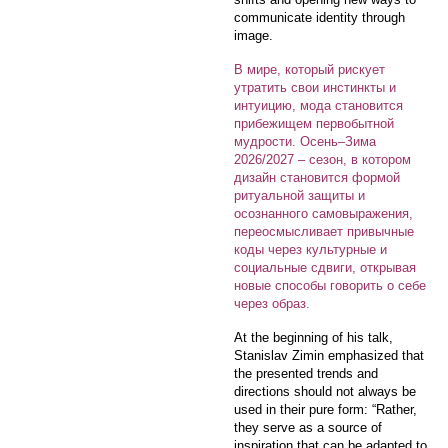
communicate identity through
image.
В мире, который рискует
утратить свои инстинкты и
интуицию, мода становится
прибежищем первобытной
мудрости. Осень–Зима
2026/2027 – сезон, в котором
дизайн становится формой
ритуальной защиты и
осознанного самовыражения,
переосмысливает привычные
коды через культурные и
социальные сдвиги, открывая
новые способы говорить о себе
через образ.
At the beginning of his talk,
Stanislav Zimin emphasized that
the presented trends and
directions should not always be
used in their pure form: “Rather,
they serve as a source of
inspiration that can be adapted to