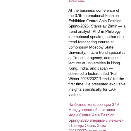
2026/2027
At the business conference of
the 37th International Fashion
Exhibition Central Asia Fashion
Spring-2026, Stanislav Zimin — a
trend analyst, PhD in Philology,
international speaker, author of a
trend forecasting course at
Lomonosov Moscow State
University, macro-trend specialist
at Trendsite agency, and guest
lecturer at universities in Hong
Kong, India, and Japan —
delivered a lecture titled “Fall–
Winter 2026/2027 Trends” for the
first time. He presented exclusive
insights specifically for CAF
visitors.
На бизнес-конференции 37-й
Международной выставки
моды Central Asia Fashion
Spring-2026 впервые с лекцией
«Тренды Осень-Зима
2026/2027» выступил