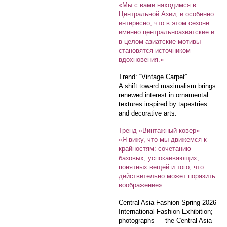
«Мы с вами находимся в
Центральной Азии, и особенно
интересно, что в этом сезоне
именно центральноазиатские и
в целом азиатские мотивы
становятся источником
вдохновения.»
Trend: “Vintage Carpet”
A shift toward maximalism brings
renewed interest in ornamental
textures inspired by tapestries
and decorative arts.
Тренд «Винтажный ковер»
«Я вижу, что мы движемся к
крайностям: сочетанию
базовых, успокаивающих,
понятных вещей и того, что
действительно может поразить
воображение».
Central Asia Fashion Spring-2026
International Fashion Exhibition;
photographs — the Central Asia