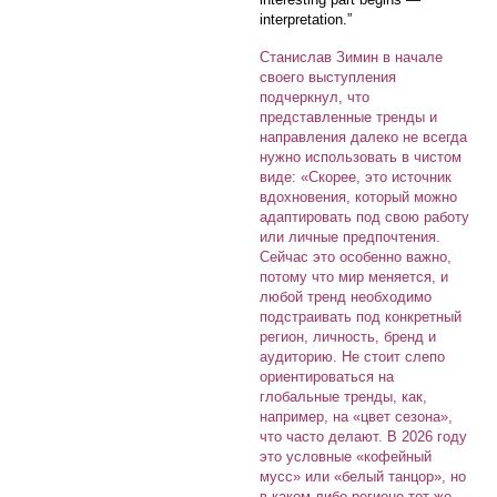
interpretation.”
Станислав Зимин в начале
своего выступления
подчеркнул, что
представленные тренды и
направления далеко не всегда
нужно использовать в чистом
виде: «Скорее, это источник
вдохновения, который можно
адаптировать под свою работу
или личные предпочтения.
Сейчас это особенно важно,
потому что мир меняется, и
любой тренд необходимо
подстраивать под конкретный
регион, личность, бренд и
аудиторию. Не стоит слепо
ориентироваться на
глобальные тренды, как,
например, на «цвет сезона»,
что часто делают. В 2026 году
это условные «кофейный
мусс» или «белый танцор», но
в каком-либо регионе тот же