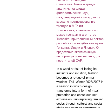
Станислав Зимин – тренд-
аналитик, кандидат
филологических наук,
международный спикер, автор
курса по прогнозированию
трендов в МГУ им.
Ломоносова, специалист по
макро-трендам в агентстве
Trendsite, приглашенный лектор
российских и зарубежных вузов
Гонконга, Индии и Японии. Он
представил эксклюзивную
информацию специально для
посетителей CAF.
In a world at risk of losing its
instincts and intuition, fashion
becomes a refuge of primal
wisdom. Fall–Winter 2026/2027 is
a season in which design
transforms into a form of ritual
protection and conscious self-
expression, reinterpreting familiar
codes through cultural and social
shifts and opening new ways to