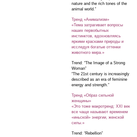
nature and the rich tones of the
animal world.”
Тренд «Анимализм»
«Тема затрагивает вопросы
наших первобытных
инстинктов, вдохновляясь
яркими красками природы и
исследуя богатые оттенки
животного мира.»
Trend: “The Image of a Strong
Woman”
“The 21st century is increasingly
described as an era of feminine
energy and strength.”
Тренд «Образ сильной
женщины»
«Это тоже макротренд: XXI век
все чаще называют временем
«иньской» энергии, женской
силы.»
Trend: “Rebellion”