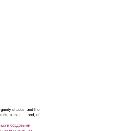
urgundy shades, and the
olls, picnics — and, of
выми и бордовыми
ногие выезжают за