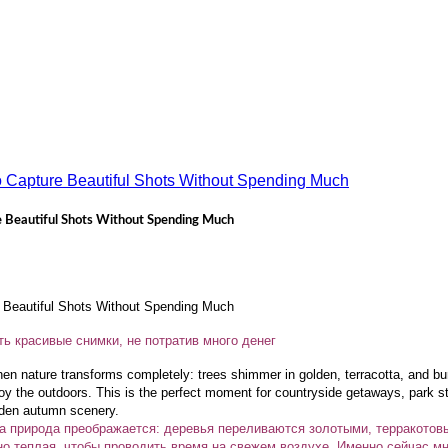
 Beautiful Shots Without Spending Much
 Beautiful Shots Without Spending Much
ть красивые снимки, не потратив много денег
en nature transforms completely: trees shimmer in golden, terracotta, and b
 the outdoors. This is the perfect moment for countryside getaways, park str
lden autumn scenery.
да природа преображается: деревья переливаются золотыми, терракото
но теплая, чтобы проводить время на свежем воздухе. Именно сейчас м