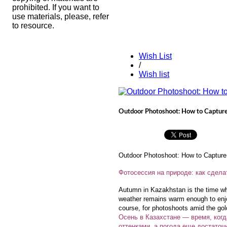
prohibited. If you want to
use materials, please, refer
to resource.
Wish List
/
Wish list
Outdoor Photoshoot: How to Capture
Outdoor Photoshoot: How to Capture
Фотосессия на природе: как сдела
Autumn in Kazakhstan is the time wh
weather remains warm enough to enjoy
course, for photoshoots amid the go
Осень в Казахстане — время, ког
оттенками, а погода еще достаточ