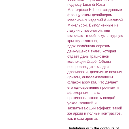
подносу Luce di Rosa
Masterpiece Edition, созданным
французским дизайнером
ювелирных изделий Аннелизой
Микельсон. Выполненные из
латуни с позолотой, они
включают в себя скульптурную
крышку флакона,
вдохновлённую образом
движущейся ткани, которая
отдаёт дань грациозной
коллекции Drapé. Объект
воспроизводит складки
драпировки, движимые вечным
бризом, обволакивающим
флакон аромата, что делает
его одновременно прочным и
эфемерным — эта
противоположность создаёт
ускользающий и
захватывающий эффект, такой
же яркий и полный контрастов,
как и сам аромат.
Undulating with the contours of