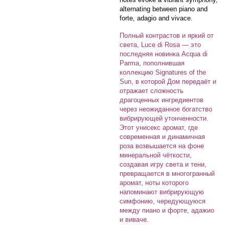
alternating between piano and
forte, adagio and vivace.
Полный контрастов и яркий от
света, Luce di Rosa — это
последняя новинка Acqua di
Parma, пополнившая
коллекцию Signatures of the
Sun, в которой Дом передаёт и
отражает сложность
драгоценных ингредиентов
через неожиданное богатство
вибрирующей утонченности.
Этот унисекс аромат, где
современная и динамичная
роза возвышается на фоне
минеральной чёткости,
создавая игру света и тени,
превращается в многогранный
аромат, ноты которого
напоминают вибрирующую
симфонию, чередующуюся
между пиано и форте, адажио
и виваче.