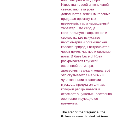
Известная своей интенсивной
свежестью, эта роза
дополняется зелёным геранью,
придавая аромату как
цветочный, так и насыщенный
характер. Это сердце
кристаллизует напряжение и
свежесть, где искусство
парфюмерии и органическая
красота природы встречаются
через яркие, чистые и светлые
ноты. В базе Luce di Rosa
раскрывается глубокой
эссенцией ветивера,
древесины гваяка и кедра, всё
это окутывается мягкими и
чувственными нюансами
мускуса, предлагая финал,
который раскрывается и
отражает ощущения, постоянно
эволюционирующие со
временем.
The star of the fragrance, the
Bulgarian rose, is distilled from