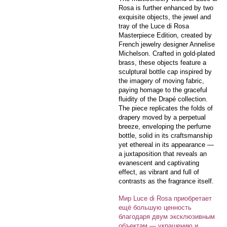
Rosa is further enhanced by two
exquisite objects, the jewel and
tray of the Luce di Rosa
Masterpiece Edition, created by
French jewelry designer Annelise
Michelson. Crafted in gold-plated
brass, these objects feature a
sculptural bottle cap inspired by
the imagery of moving fabric,
paying homage to the graceful
fluidity of the Drapé collection.
The piece replicates the folds of
drapery moved by a perpetual
breeze, enveloping the perfume
bottle, solid in its craftsmanship
yet ethereal in its appearance —
a juxtaposition that reveals an
evanescent and captivating
effect, as vibrant and full of
contrasts as the fragrance itself.
Мир Luce di Rosa приобретает
ещё большую ценность
благодаря двум эксклюзивным
объектам — украшению и