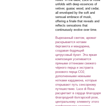
unfolds with deep essences of
vetiver, guaiac wood, and cedar,
all enveloped by the soft and
sensual embrace of musk,
offering a finale that reveals and
reflects sensations that
continuously evolve over time.
Вырезанный светом, аромат
раскрывается нотами
бергамота и мандарина,
создавая бодрящий
цитрусовый букет. Эта яркая
композиция усиливается
пряными оттенками свежего
чёрного перца и экстракта
розового перца CO2,
дополненными нежными
нотками кардамона, которые
открывают путь сенсорному
путешествию. Luce di Rosa
расцветает в сердце благодаря
благородной болгарской розе,
центральному элементу этого
парфюмерного шедевра.