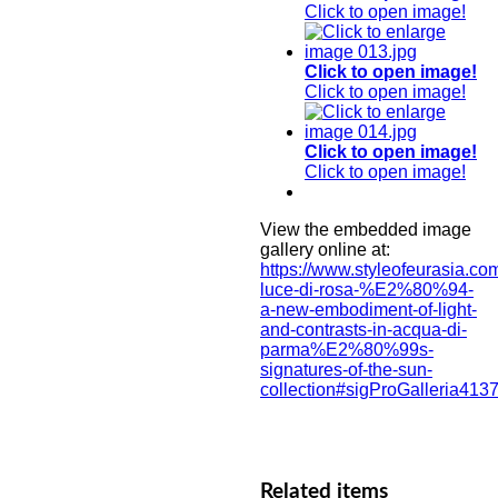
Click to open image!
Click to open image!
Click to open image!
Click to open image!
Click to open image!
View the embedded image
gallery online at:
https://www.styleofeurasia.co
luce-di-rosa-%E2%80%94-
a-new-embodiment-of-light-
and-contrasts-in-acqua-di-
parma%E2%80%99s-
signatures-of-the-sun-
collection#sigProGalleria413
Related items