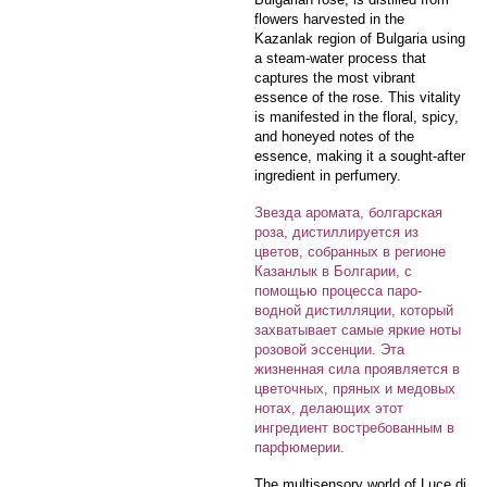
flowers harvested in the
Kazanlak region of Bulgaria using
a steam-water process that
captures the most vibrant
essence of the rose. This vitality
is manifested in the floral, spicy,
and honeyed notes of the
essence, making it a sought-after
ingredient in perfumery.
Звезда аромата, болгарская
роза, дистиллируется из
цветов, собранных в регионе
Казанлык в Болгарии, с
помощью процесса паро-
водной дистилляции, который
захватывает самые яркие ноты
розовой эссенции. Эта
жизненная сила проявляется в
цветочных, пряных и медовых
нотах, делающих этот
ингредиент востребованным в
парфюмерии.
The multisensory world of Luce di