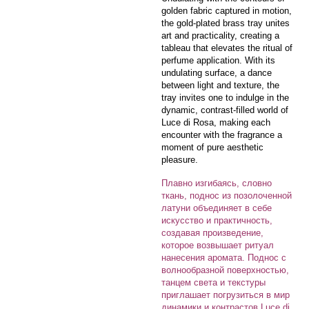
golden fabric captured in motion,
the gold-plated brass tray unites
art and practicality, creating a
tableau that elevates the ritual of
perfume application. With its
undulating surface, a dance
between light and texture, the
tray invites one to indulge in the
dynamic, contrast-filled world of
Luce di Rosa, making each
encounter with the fragrance a
moment of pure aesthetic
pleasure.
Плавно изгибаясь, словно
ткань, поднос из позолоченной
латуни объединяет в себе
искусство и практичность,
создавая произведение,
которое возвышает ритуал
нанесения аромата. Поднос с
волнообразной поверхностью,
танцем света и текстуры
приглашает погрузиться в мир
динамики и контрастов Luce di