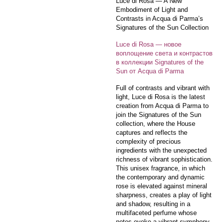
Luce di Rosa — A New
Embodiment of Light and
Contrasts in Acqua di Parma’s
Signatures of the Sun Collection
Luce di Rosa — новое
воплощение света и контрастов
в коллекции Signatures of the
Sun от Acqua di Parma
Full of contrasts and vibrant with
light, Luce di Rosa is the latest
creation from Acqua di Parma to
join the Signatures of the Sun
collection, where the House
captures and reflects the
complexity of precious
ingredients with the unexpected
richness of vibrant sophistication.
This unisex fragrance, in which
the contemporary and dynamic
rose is elevated against mineral
sharpness, creates a play of light
and shadow, resulting in a
multifaceted perfume whose
notes evoke a vibrant symphony,