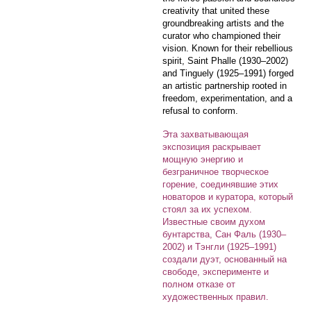
creativity that united these
groundbreaking artists and the
curator who championed their
vision. Known for their rebellious
spirit, Saint Phalle (1930–2002)
and Tinguely (1925–1991) forged
an artistic partnership rooted in
freedom, experimentation, and a
refusal to conform.
Эта захватывающая
экспозиция раскрывает
мощную энергию и
безграничное творческое
горение, соединявшие этих
новаторов и куратора, который
стоял за их успехом.
Известные своим духом
бунтарства, Сан Фаль (1930–
2002) и Тэнгли (1925–1991)
создали дуэт, основанный на
свободе, эксперименте и
полном отказе от
художественных правил.