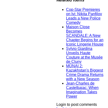
Related items
Cop-Star Premieres
on Ivi: Nikita Panfilov
Leads a New Police
Comedy
Maison Close
Becomes
SCANDALE: A New
Chapter Begins for an
Iconic Lingerie House
Sylvio Giardina
Unveils Haute
Couture at the Musée
de Cluny
MŪNAI 2:
Kazakhstan's Biggest
Crime Drama Returns
with a New Season
Jean-Charles de
Castelbajac: When
Imagination Takes
Power
Login to post comments