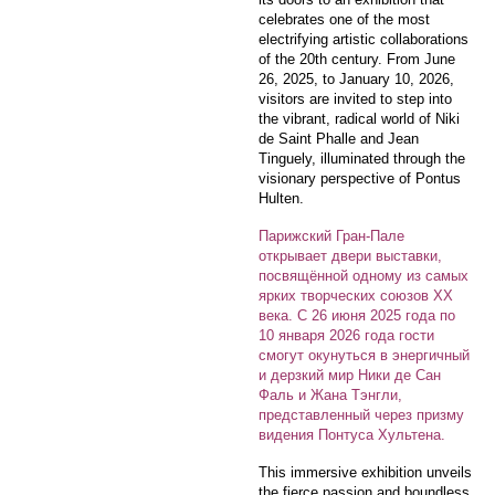
celebrates one of the most
electrifying artistic collaborations
of the 20th century. From June
26, 2025, to January 10, 2026,
visitors are invited to step into
the vibrant, radical world of Niki
de Saint Phalle and Jean
Tinguely, illuminated through the
visionary perspective of Pontus
Hulten.
Парижский Гран-Пале
открывает двери выставки,
посвящённой одному из самых
ярких творческих союзов XX
века. С 26 июня 2025 года по
10 января 2026 года гости
смогут окунуться в энергичный
и дерзкий мир Ники де Сан
Фаль и Жана Тэнгли,
представленный через призму
видения Понтуса Хультена.
This immersive exhibition unveils
the fierce passion and boundless