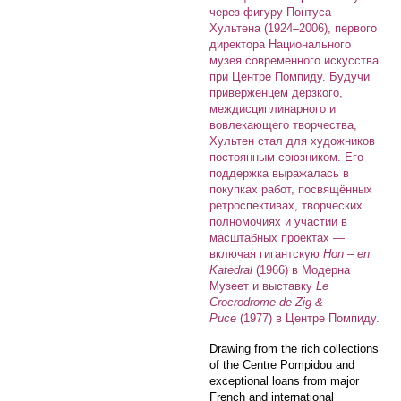
через фигуру Понтуса
Хультена (1924–2006), первого
директора Национального
музея современного искусства
при Центре Помпиду. Будучи
приверженцем дерзкого,
междисциплинарного и
вовлекающего творчества,
Хультен стал для художников
постоянным союзником. Его
поддержка выражалась в
покупках работ, посвящённых
ретроспективах, творческих
полномочиях и участии в
масштабных проектах —
включая гигантскую
Hon – en
Katedral
(1966) в Модерна
Музеет и выставку
Le
Crocrodrome de Zig &
Puce
(1977) в Центре Помпиду.
Drawing from the rich collections
of the Centre Pompidou and
exceptional loans from major
French and international