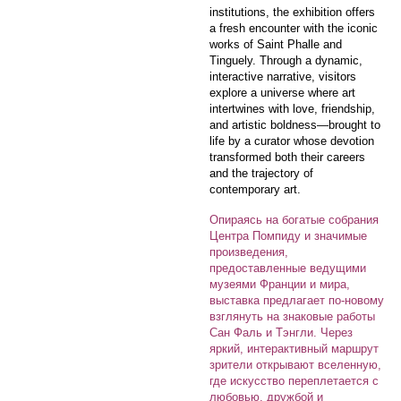
institutions, the exhibition offers
a fresh encounter with the iconic
works of Saint Phalle and
Tinguely. Through a dynamic,
interactive narrative, visitors
explore a universe where art
intertwines with love, friendship,
and artistic boldness—brought to
life by a curator whose devotion
transformed both their careers
and the trajectory of
contemporary art.
Опираясь на богатые собрания
Центра Помпиду и значимые
произведения,
предоставленные ведущими
музеями Франции и мира,
выставка предлагает по-новому
взглянуть на знаковые работы
Сан Фаль и Тэнгли. Через
яркий, интерактивный маршрут
зрители открывают вселенную,
где искусство переплетается с
любовью, дружбой и