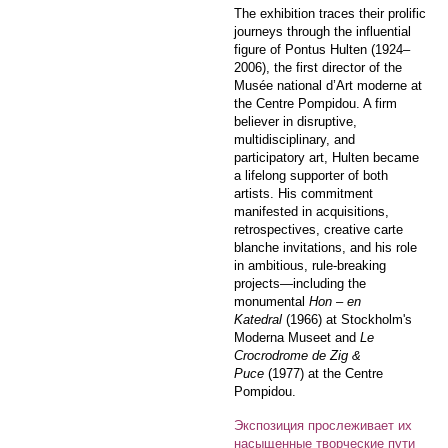
The exhibition traces their prolific
journeys through the influential
figure of Pontus Hulten (1924–
2006), the first director of the
Musée national d’Art moderne at
the Centre Pompidou. A firm
believer in disruptive,
multidisciplinary, and
participatory art, Hulten became
a lifelong supporter of both
artists. His commitment
manifested in acquisitions,
retrospectives, creative carte
blanche invitations, and his role
in ambitious, rule-breaking
projects—including the
monumental
Hon – en
Katedral
(1966) at Stockholm's
Moderna Museet and
Le
Crocrodrome de Zig &
Puce
(1977) at the Centre
Pompidou.
Экспозиция прослеживает их
насыщенные творческие пути