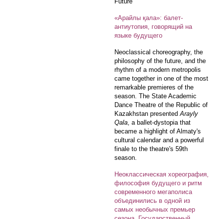
Future
«Арайлы қала»: балет-
антиутопия, говорящий на
языке будущего
Neoclassical choreography, the
philosophy of the future, and the
rhythm of a modern metropolis
came together in one of the most
remarkable premieres of the
season. The State Academic
Dance Theatre of the Republic of
Kazakhstan presented
Arayly
Qala
, a ballet-dystopia that
became a highlight of Almaty's
cultural calendar and a powerful
finale to the theatre's 59th
season.
Неоклассическая хореография,
философия будущего и ритм
современного мегаполиса
объединились в одной из
самых необычных премьер
сезона. Государственный