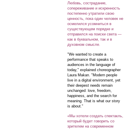
Любовь, сострадание,
сопереживание и искренность
постепенно утратили свою
ценность, пока один человек не
осмелился усомниться в
существующем порядке и
отправился на поиски света —
как в буквальном, так и в
духовном смысле.
"We wanted to create a
performance that speaks to
audiences in the language of
today," explained choreographer
Laura Makan. "Modern people
live in a digital environment, yet
their deepest needs remain
unchanged: love, freedom,
happiness, and the search for
meaning. That is what our story
is about."
«Мы хотели создать спектакль,
который будет говорить со
зрителем на современном