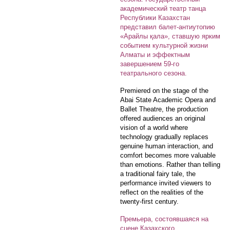
академический театр танца
Республики Казахстан
представил балет-антиутопию
«Арайлы қала», ставшую ярким
событием культурной жизни
Алматы и эффектным
завершением 59-го
театрального сезона.
Premiered on the stage of the
Abai State Academic Opera and
Ballet Theatre, the production
offered audiences an original
vision of a world where
technology gradually replaces
genuine human interaction, and
comfort becomes more valuable
than emotions. Rather than telling
a traditional fairy tale, the
performance invited viewers to
reflect on the realities of the
twenty-first century.
Премьера, состоявшаяся на
сцене Казахского