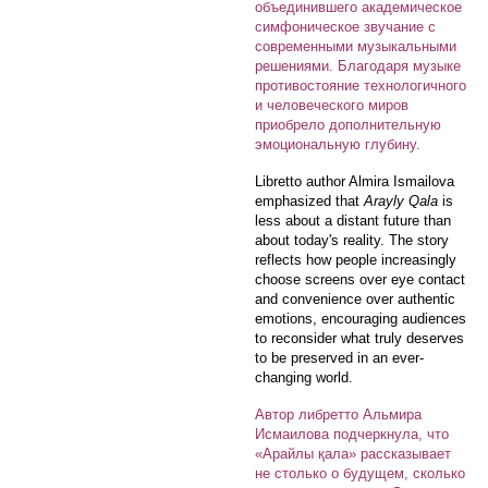
объединившего академическое
симфоническое звучание с
современными музыкальными
решениями. Благодаря музыке
противостояние технологичного
и человеческого миров
приобрело дополнительную
эмоциональную глубину.
Libretto author Almira Ismailova
emphasized that
Arayly Qala
is
less about a distant future than
about today's reality. The story
reflects how people increasingly
choose screens over eye contact
and convenience over authentic
emotions, encouraging audiences
to reconsider what truly deserves
to be preserved in an ever-
changing world.
Автор либретто Альмира
Исмаилова подчеркнула, что
«Арайлы қала» рассказывает
не столько о будущем, сколько