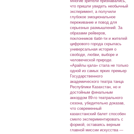
Многие зрители признавались,
что пришли увидеть необычный
эксперимент, а получили
глубокое эмоциональное
переживание и повод для
серьезных размышлений. За
образами рейверов,
поклонников бабл-ти и жителей
цифрового города скрылась
универсальная история о
свободе, любви, выборе и
человеческой природе.
«Арайлы қала» стала не только
одной из самых ярких премьер
Государственного
академического театра танца
Республики Казахстан, но и
достойным финальным
аккордом 89-го театрального
сезона, убедительно доказав,
что современный
казахстанский балет способен
смело экспериментировать с
формой, оставаясь верным
главной миссии искусства —