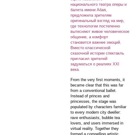
национального театра оперы и
балета имени Абая,
предложила зрителям
оригинальный взгляд на мир,
где технологии постепенно
вытесняют живое человеческое
общение, а комфорт
становится важнее эмоций.
Вместо классической
сказочной истории спектакль
пригласил зрителей
задуматься о реалиях XXI
века.
From the very first moments, it
became clear that this was far
from a conventional ballet.
Instead of princes and
princesses, the stage was
populated by characters familiar
to every modern city dweller:
rave enthusiasts, bubble tea
lovers, and users immersed in
virtual reality. Together they
formed a compelling artistic