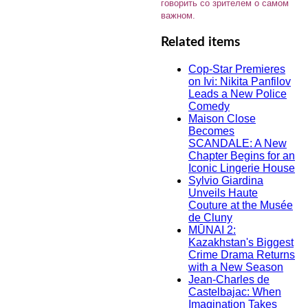
говорить со зрителем о самом
важном.
Related items
Cop-Star Premieres
on Ivi: Nikita Panfilov
Leads a New Police
Comedy
Maison Close
Becomes
SCANDALE: A New
Chapter Begins for an
Iconic Lingerie House
Sylvio Giardina
Unveils Haute
Couture at the Musée
de Cluny
MŪNAI 2:
Kazakhstan's Biggest
Crime Drama Returns
with a New Season
Jean-Charles de
Castelbajac: When
Imagination Takes