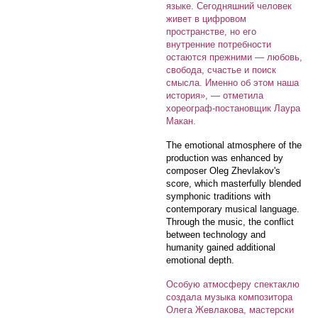
языке. Сегодняшний человек
живет в цифровом
пространстве, но его
внутренние потребности
остаются прежними — любовь,
свобода, счастье и поиск
смысла. Именно об этом наша
история», — отметила
хореограф-постановщик Лаура
Макан.
The emotional atmosphere of the
production was enhanced by
composer Oleg Zhevlakov's
score, which masterfully blended
symphonic traditions with
contemporary musical language.
Through the music, the conflict
between technology and
humanity gained additional
emotional depth.
Особую атмосферу спектаклю
создала музыка композитора
Олега Жевлакова, мастерски