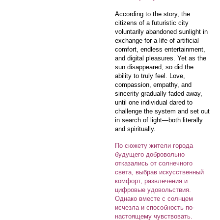
According to the story, the
citizens of a futuristic city
voluntarily abandoned sunlight in
exchange for a life of artificial
comfort, endless entertainment,
and digital pleasures. Yet as the
sun disappeared, so did the
ability to truly feel. Love,
compassion, empathy, and
sincerity gradually faded away,
until one individual dared to
challenge the system and set out
in search of light—both literally
and spiritually.
По сюжету жители города
будущего добровольно
отказались от солнечного
света, выбрав искусственный
комфорт, развлечения и
цифровые удовольствия.
Однако вместе с солнцем
исчезла и способность по-
настоящему чувствовать.