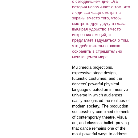
о сегодняшнем дне. Эта
история напоминает о том, что
люди все чаще смотрят в
экраны вместо того, чтобы
смотреть друг другу в глаза,
выбирая удобство вместо
искренних эмоций, и
предлагает задуматься о том,
что действительно важно
сохранить в стремительно
меняющемся мире.
Multimedia projections,
expressive stage design,
futuristic costumes, and the
dancers' powerful physical
language created an immersive
universe in which audiences
easily recognized the realities of
modern society. The production
successfully combined elements
of contemporary theatre, visual
art, and classical ballet, proving
that dance remains one of the
most powerful ways to address