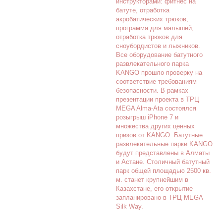
инструкторами: фитнес на
батуте, отработка
акробатических трюков,
программа для малышей,
отработка трюков для
сноубордистов и лыжников.
Все оборудование батутного
развлекательного парка
KANGO прошло проверку на
соответствие требованиям
безопасности. В рамках
презентации проекта в ТРЦ
MEGA Alma-Ata состоялся
розыгрыш iPhone 7 и
множества других ценных
призов от KANGO. Батутные
развлекательные парки KANGO
будут представлены в Алматы
и Астане. Столичный батутный
парк общей площадью 2500 кв.
м. станет крупнейшим в
Казахстане, его открытие
запланировано в ТРЦ MEGA
Silk Way.