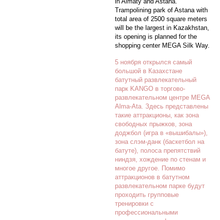
in Almaty and Astana.
Trampolining park of Astana with
total area of 2500 square meters
will be the largest in Kazakhstan,
its opening is planned for the
shopping center MEGA Silk Way.
5 ноября открылся самый
большой в Казахстане
батутный развлекательный
парк KANGO в торгово-
развлекательном центре MEGA
Alma-Ata. Здесь представлены
такие аттракционы, как зона
свободных прыжков, зона
доджбол (игра в «вышибалы»),
зона слэм-данк (баскетбол на
батуте), полоса препятствий
ниндзя, хождение по стенам и
многое другое. Помимо
аттракционов в батутном
развлекательном парке будут
проходить групповые
тренировки с
профессиональными