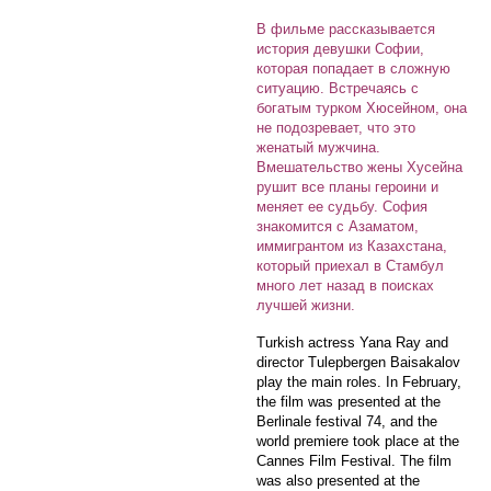
В фильме рассказывается
история девушки Софии,
которая попадает в сложную
ситуацию. Встречаясь с
богатым турком Хюсейном, она
не подозревает, что это
женатый мужчина.
Вмешательство жены Хусейна
рушит все планы героини и
меняет ее судьбу. София
знакомится с Азаматом,
иммигрантом из Казахстана,
который приехал в Стамбул
много лет назад в поисках
лучшей жизни.
Turkish actress Yana Ray and
director Tulepbergen Baisakalov
play the main roles. In February,
the film was presented at the
Berlinale festival 74, and the
world premiere took place at the
Cannes Film Festival. The film
was also presented at the