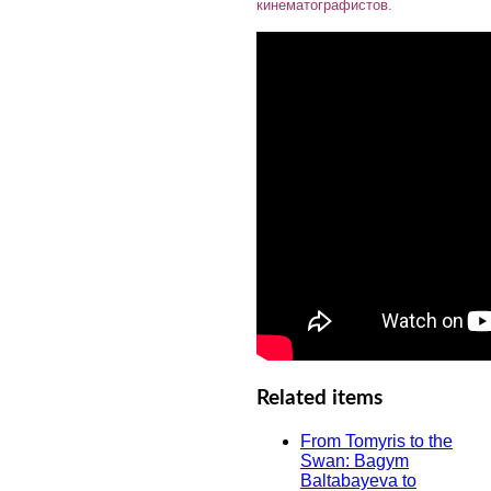
кинематографистов.
Related items
From Tomyris to the
Swan: Bagym
Baltabayeva to