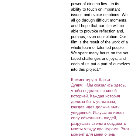
power of cinema lies - in its
ability to touch on important
issues and evoke emotions. We
all go through difficult moments,
and I hope that our film will be
able to provoke reflection and,
perhaps, even consolation. Our
film is the result of the work of a
whole team of talented people.
We spent many hours on the set,
faced challenges and joys, and
each of us put a part of ourselves
into this project."
Комментирует Дарья
Дунич: «Мы оказались здесь,
чтобы поделиться своей
историей. Каждая история
должна быть услышана,
каждая идея должна быть
увиденной. Искусство имеет
силу объединять людей,
разрушать стены и создавать
мосты между культурами. Этот
момент для меня очень