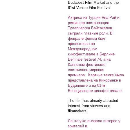
Budapest Film Market and the
81st Venice Film Festival.
Актриса из Турции Яна Рай и
режиссер-постановщик
Тулепберген Байсакалов
сыграли главные роли. В
феврале фильм был
презентован на
Международном
кинофестивале в Берлине
Berlinale festival 74, а на
Каннском фестивале
состоялась мировая
премьера. Картина также была
представлена на Кинорынке в
Будапеште и на 81-м
Венецианском кинофестивале.
The film has already attracted
interest from viewers and
filmmakers.
Лента уже вызвала интерес у
зрителей и