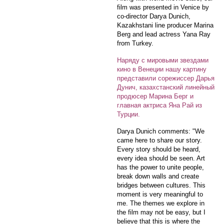
film was presented in Venice by
co-director Darya Dunich,
Kazakhstani line producer Marina
Berg and lead actress Yana Ray
from Turkey.
Наряду с мировыми звездами
кино в Венеции нашу картину
представили сорежиссер Дарья
Дунич, казахстанский линейный
продюсер Марина Берг и
главная актриса Яна Рай из
Турции.
Darya Dunich comments: "We
came here to share our story.
Every story should be heard,
every idea should be seen. Art
has the power to unite people,
break down walls and create
bridges between cultures. This
moment is very meaningful to
me. The themes we explore in
the film may not be easy, but I
believe that this is where the