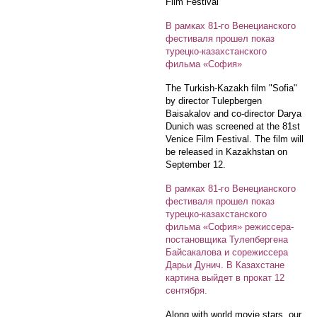
Film Festival
В рамках 81-го Венецианского
фестиваля прошел показ
турецко-казахстанского
фильма «София»
The Turkish-Kazakh film "Sofia"
by director Tulepbergen
Baisakalov and co-director Darya
Dunich was screened at the 81st
Venice Film Festival. The film will
be released in Kazakhstan on
September 12.
В рамках 81-го Венецианского
фестиваля прошел показ
турецко-казахстанского
фильма «София» режиссера-
постановщика Тулепбергена
Байсакалова и сорежиссера
Дарьи Дунич. В Казахстане
картина выйдет в прокат 12
сентября.
Along with world movie stars, our