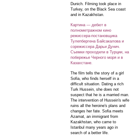
Dunich. Filming took place in
Turkey, on the Black Sea coast
and in Kazakhstan.
Картина — дебют в
полнометражном кино
режиссера-постановщика
Тулепбергена Байсакалова и
сорежиссера Дарьи Дунич.
Съемки проходили в Турции, на
побережье Черного моря и в
Казахстане.
The film tells the story of a girl
Sofia, who finds herself in a
difficult situation. Dating a rich
Turk Hussein, she does not
suspect that he is a married man.
The intervention of Hussein's wife
ruins all the heroine's plans and
changes her fate. Sofia meets
Azamat, an immigrant from
Kazakhstan, who came to
Istanbul many years ago in
search of a better life.