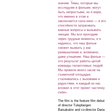
значим. Темы, которые мы
исследуем в фильме, могут
быть непростыми, но я верю,
что именно в этом и
заключается сила кино — в его
способности затрагивать
важные вопросы и вызывать
эмоции. Мы все проходим
через трудные моменты, и я
надеюсь, что наш фильм
сможет вызвать у вас
размышления и, возможно,
даже утешение. Наш фильм —
это результат работы целой
команды талантливых людей.
Мы провели много часов на
съемочной площадке,
сталкивались с вызовами и
радостями, и каждый из нас
вложил в этот проект частичку
себя».
The film is the feature film debut
of director Tulepbergen
Baisakalov and co-director Daria