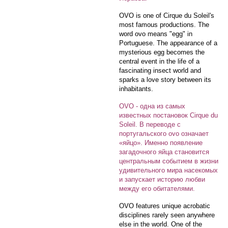
OVO is one of Cirque du Soleil's
most famous productions. The
word ovo means "egg" in
Portuguese. The appearance of a
mysterious egg becomes the
central event in the life of a
fascinating insect world and
sparks a love story between its
inhabitants.
OVO - одна из самых
известных постановок Cirque du
Soleil. В переводе с
португальского ovo означает
«яйцо». Именно появление
загадочного яйца становится
центральным событием в жизни
удивительного мира насекомых
и запускает историю любви
между его обитателями.
OVO features unique acrobatic
disciplines rarely seen anywhere
else in the world. One of the