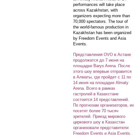
performances will take place
across Kazakhstan, with
organizers expecting more than
70,000 spectators. The tour of
the world-famous production in
Kazakhstan has been organized
by Freedom Events and Asia
Events.
Представления OVO в Астане
продолжатся до 7 июня на
площадке Barys Arena. После
этого шоу впервые отправится
в Алматы, где пройдет с 11 по
14 июня на площадке Almaty
Arena. Всего в рамках
гастролей в Казахстане
состоится 14 представлений.
По прогнозам организаторов, их
посетят более 70 тысяч
зрителей. Приезд мирового
циркового шоу в Казахстан
организовали представители
Freedom Events и Asia Events.