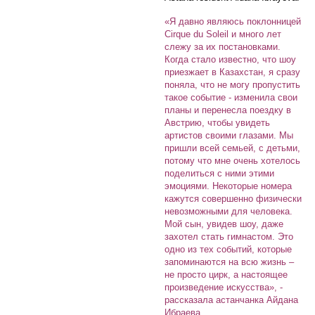
«Я давно являюсь поклонницей
Cirque du Soleil и много лет
слежу за их постановками.
Когда стало известно, что шоу
приезжает в Казахстан, я сразу
поняла, что не могу пропустить
такое событие - изменила свои
планы и перенесла поездку в
Австрию, чтобы увидеть
артистов своими глазами. Мы
пришли всей семьей, с детьми,
потому что мне очень хотелось
поделиться с ними этими
эмоциями. Некоторые номера
кажутся совершенно физически
невозможными для человека.
Мой сын, увидев шоу, даже
захотел стать гимнастом. Это
одно из тех событий, которые
запоминаются на всю жизнь –
не просто цирк, а настоящее
произведение искусства», -
рассказала астанчанка Айдана
Ибраева.