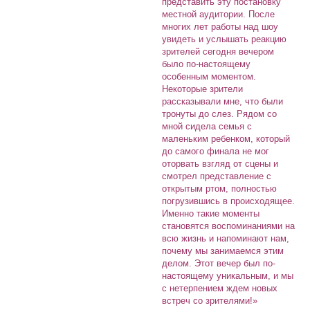
представить эту постановку
местной аудитории. После
многих лет работы над шоу
увидеть и услышать реакцию
зрителей сегодня вечером
было по-настоящему
особенным моментом.
Некоторые зрители
рассказывали мне, что были
тронуты до слез. Рядом со
мной сидела семья с
маленьким ребенком, который
до самого финала не мог
оторвать взгляд от сцены и
смотрел представление с
открытым ртом, полностью
погрузившись в происходящее.
Именно такие моменты
становятся воспоминаниями на
всю жизнь и напоминают нам,
почему мы занимаемся этим
делом. Этот вечер был по-
настоящему уникальным, и мы
с нетерпением ждем новых
встреч со зрителями!»