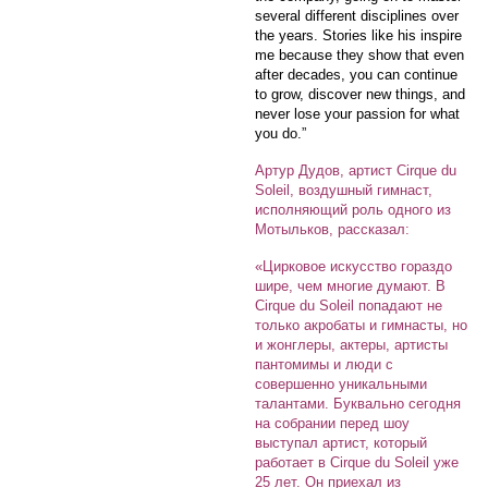
several different disciplines over
the years. Stories like his inspire
me because they show that even
after decades, you can continue
to grow, discover new things, and
never lose your passion for what
you do.”
Артур Дудов, артист Cirque du
Soleil, воздушный гимнаст,
исполняющий роль одного из
Мотыльков, рассказал:
«Цирковое искусство гораздо
шире, чем многие думают. В
Cirque du Soleil попадают не
только акробаты и гимнасты, но
и жонглеры, актеры, артисты
пантомимы и люди с
совершенно уникальными
талантами. Буквально сегодня
на собрании перед шоу
выступал артист, который
работает в Cirque du Soleil уже
25 лет. Он приехал из