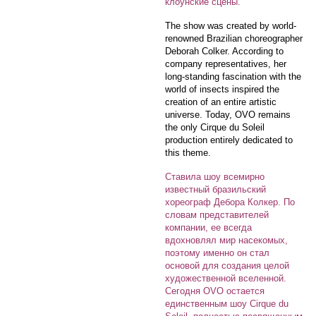
клоунские сцены.
The show was created by world-
renowned Brazilian choreographer
Deborah Colker. According to
company representatives, her
long-standing fascination with the
world of insects inspired the
creation of an entire artistic
universe. Today, OVO remains
the only Cirque du Soleil
production entirely dedicated to
this theme.
Ставила шоу всемирно
известный бразильский
хореограф Дебора Колкер. По
словам представителей
компании, ее всегда
вдохновлял мир насекомых,
поэтому именно он стал
основой для создания целой
художественной вселенной.
Сегодня OVO остается
единственным шоу Cirque du