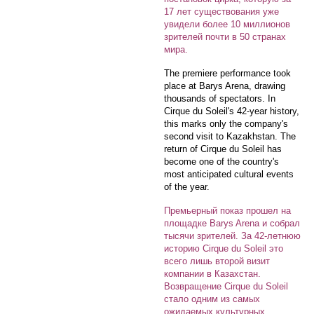
17 лет существования уже
увидели более 10 миллионов
зрителей почти в 50 странах
мира.
The premiere performance took
place at Barys Arena, drawing
thousands of spectators. In
Cirque du Soleil's 42-year history,
this marks only the company's
second visit to Kazakhstan. The
return of Cirque du Soleil has
become one of the country's
most anticipated cultural events
of the year.
Премьерный показ прошел на
площадке Barys Arena и собрал
тысячи зрителей. За 42-летнюю
историю Cirque du Soleil это
всего лишь второй визит
компании в Казахстан.
Возвращение Cirque du Soleil
стало одним из самых
ожидаемых культурных