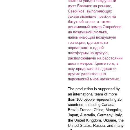
зрители увидят воздушный
дуэт Бабочек на ремнях,
Сверчков, выполняющих
захватывающие прыжки на
батутной стене, а также
динамичный номер Скарабеев
на воздушной люльке,
напоминающий воздушную
трапецию, где артисты
перелетают с одной
платформы на другую,
расположенную на расстоянии
шести метров. Кроме того, в
шоу представлены десятки
других удивительных
персонажей мира насекомых.
The production is supported by
an international team of more
than 100 people representing 25
countries, including Canada,
Brazil, France, China, Mongolia,
Japan, Australia, Germany, Italy,
the United Kingdom, Ukraine, the
United States, Russia, and many