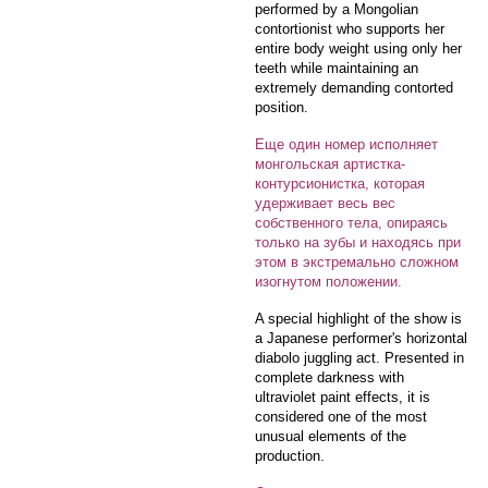
performed by a Mongolian
contortionist who supports her
entire body weight using only her
teeth while maintaining an
extremely demanding contorted
position.
Еще один номер исполняет
монгольская артистка-
контурсионистка, которая
удерживает весь вес
собственного тела, опираясь
только на зубы и находясь при
этом в экстремально сложном
изогнутом положении.
A special highlight of the show is
a Japanese performer's horizontal
diabolo juggling act. Presented in
complete darkness with
ultraviolet paint effects, it is
considered one of the most
unusual elements of the
production.