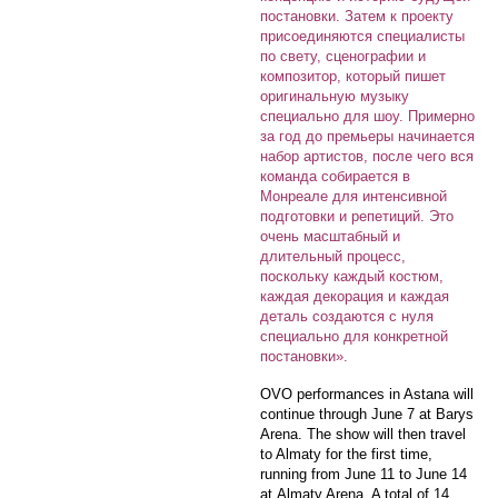
постановки. Затем к проекту
присоединяются специалисты
по свету, сценографии и
композитор, который пишет
оригинальную музыку
специально для шоу. Примерно
за год до премьеры начинается
набор артистов, после чего вся
команда собирается в
Монреале для интенсивной
подготовки и репетиций. Это
очень масштабный и
длительный процесс,
поскольку каждый костюм,
каждая декорация и каждая
деталь создаются с нуля
специально для конкретной
постановки».
OVO performances in Astana will
continue through June 7 at Barys
Arena. The show will then travel
to Almaty for the first time,
running from June 11 to June 14
at Almaty Arena. A total of 14