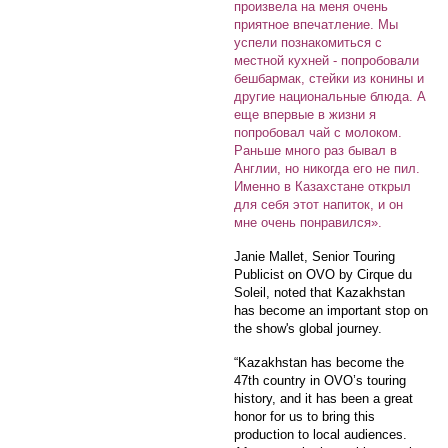
произвела на меня очень
приятное впечатление. Мы
успели познакомиться с
местной кухней - попробовали
бешбармак, стейки из конины и
другие национальные блюда. А
еще впервые в жизни я
попробовал чай с молоком.
Раньше много раз бывал в
Англии, но никогда его не пил.
Именно в Казахстане открыл
для себя этот напиток, и он
мне очень понравился».
Janie Mallet, Senior Touring
Publicist on OVO by Cirque du
Soleil, noted that Kazakhstan
has become an important stop on
the show's global journey.
“Kazakhstan has become the
47th country in OVO’s touring
history, and it has been a great
honor for us to bring this
production to local audiences.