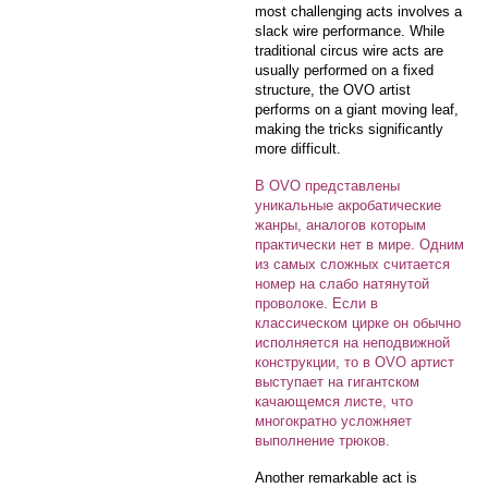
most challenging acts involves a
slack wire performance. While
traditional circus wire acts are
usually performed on a fixed
structure, the OVO artist
performs on a giant moving leaf,
making the tricks significantly
more difficult.
В OVO представлены
уникальные акробатические
жанры, аналогов которым
практически нет в мире. Одним
из самых сложных считается
номер на слабо натянутой
проволоке. Если в
классическом цирке он обычно
исполняется на неподвижной
конструкции, то в OVO артист
выступает на гигантском
качающемся листе, что
многократно усложняет
выполнение трюков.
Another remarkable act is