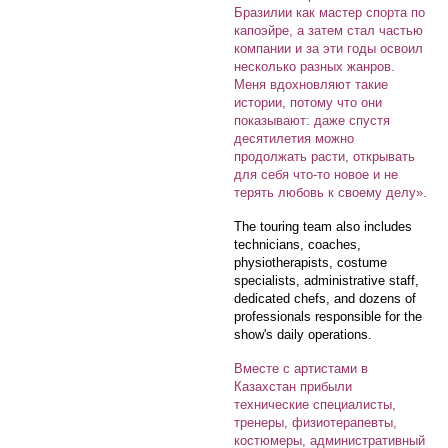
Бразилии как мастер спорта по
капоэйре, а затем стал частью
компании и за эти годы освоил
несколько разных жанров.
Меня вдохновляют такие
истории, потому что они
показывают: даже спустя
десятилетия можно
продолжать расти, открывать
для себя что-то новое и не
терять любовь к своему делу».
The touring team also includes
technicians, coaches,
physiotherapists, costume
specialists, administrative staff,
dedicated chefs, and dozens of
professionals responsible for the
show's daily operations.
Вместе с артистами в
Казахстан прибыли
технические специалисты,
тренеры, физиотерапевты,
костюмеры, административный