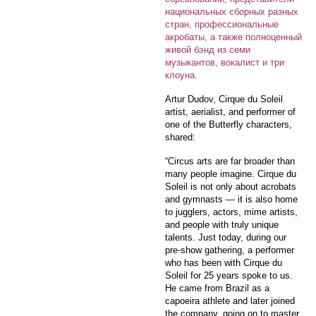
национальных сборных разных
стран, профессиональные
акробаты, а также полноценный
живой бэнд из семи
музыкантов, вокалист и три
клоуна.
Artur Dudov, Cirque du Soleil
artist, aerialist, and performer of
one of the Butterfly characters,
shared:
“Circus arts are far broader than
many people imagine. Cirque du
Soleil is not only about acrobats
and gymnasts — it is also home
to jugglers, actors, mime artists,
and people with truly unique
talents. Just today, during our
pre-show gathering, a performer
who has been with Cirque du
Soleil for 25 years spoke to us.
He came from Brazil as a
capoeira athlete and later joined
the company, going on to master