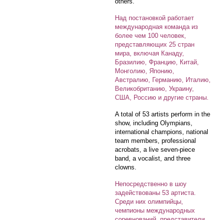
others.
Над постановкой работает
международная команда из
более чем 100 человек,
представляющих 25 стран
мира, включая Канаду,
Бразилию, Францию, Китай,
Монголию, Японию,
Австралию, Германию, Италию,
Великобританию, Украину,
США, Россию и другие страны.
A total of 53 artists perform in the
show, including Olympians,
international champions, national
team members, professional
acrobats, a live seven-piece
band, a vocalist, and three
clowns.
Непосредственно в шоу
задействованы 53 артиста.
Среди них олимпийцы,
чемпионы международных
соревнований, представители