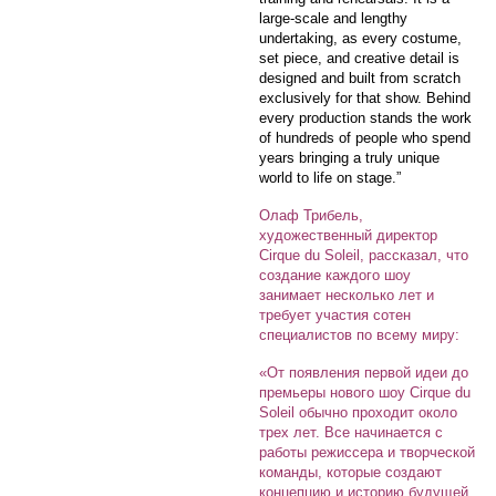
large-scale and lengthy
undertaking, as every costume,
set piece, and creative detail is
designed and built from scratch
exclusively for that show. Behind
every production stands the work
of hundreds of people who spend
years bringing a truly unique
world to life on stage.”
Олаф Трибель,
художественный директор
Cirque du Soleil, рассказал, что
создание каждого шоу
занимает несколько лет и
требует участия сотен
специалистов по всему миру:
«От появления первой идеи до
премьеры нового шоу Cirque du
Soleil обычно проходит около
трех лет. Все начинается с
работы режиссера и творческой
команды, которые создают
концепцию и историю будущей