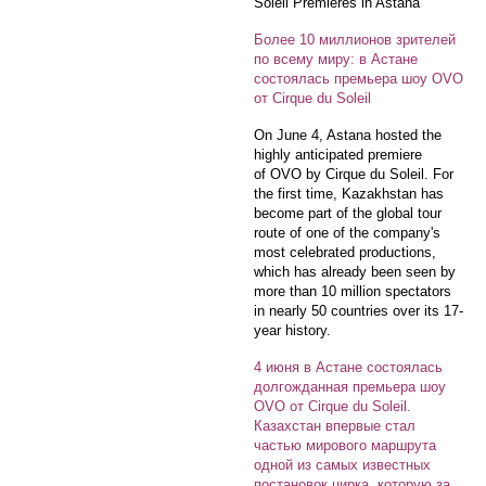
Soleil Premieres in Astana
Более 10 миллионов зрителей
по всему миру: в Астане
состоялась премьера шоу OVO
от Cirque du Soleil
On June 4, Astana hosted the
highly anticipated premiere
of OVO by Cirque du Soleil. For
the first time, Kazakhstan has
become part of the global tour
route of one of the company's
most celebrated productions,
which has already been seen by
more than 10 million spectators
in nearly 50 countries over its 17-
year history.
4 июня в Астане состоялась
долгожданная премьера шоу
OVO от Cirque du Soleil.
Казахстан впервые стал
частью мирового маршрута
одной из самых известных
постановок цирка, которую за