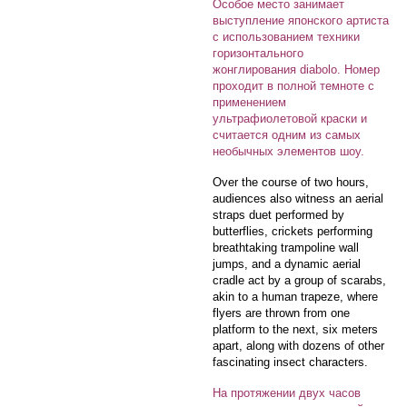
Особое место занимает
выступление японского артиста
с использованием техники
горизонтального
жонглирования diabolo. Номер
проходит в полной темноте с
применением
ультрафиолетовой краски и
считается одним из самых
необычных элементов шоу.
Over the course of two hours,
audiences also witness an aerial
straps duet performed by
butterflies, crickets performing
breathtaking trampoline wall
jumps, and a dynamic aerial
cradle act by a group of scarabs,
akin to a human trapeze, where
flyers are thrown from one
platform to the next, six meters
apart, along with dozens of other
fascinating insect characters.
На протяжении двух часов