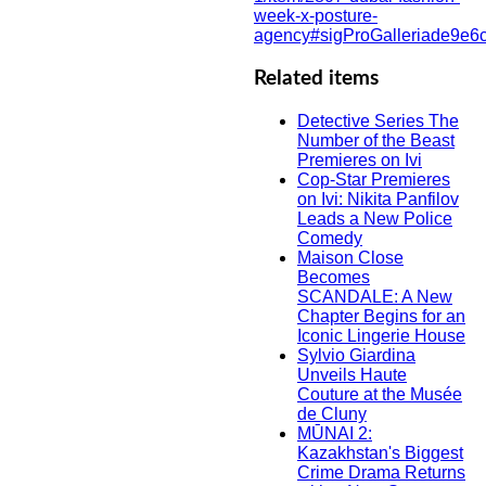
week-x-posture-
agency#sigProGalleriade9e6
Related items
Detective Series The
Number of the Beast
Premieres on Ivi
Cop-Star Premieres
on Ivi: Nikita Panfilov
Leads a New Police
Comedy
Maison Close
Becomes
SCANDALE: A New
Chapter Begins for an
Iconic Lingerie House
Sylvio Giardina
Unveils Haute
Couture at the Musée
de Cluny
MŪNAI 2:
Kazakhstan's Biggest
Crime Drama Returns