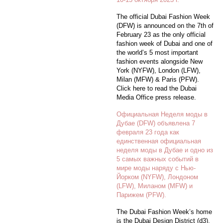
The official Dubai Fashion Week
(DFW) is announced on the 7th of
February 23 as the only official
fashion week of Dubai and one of
the world’s 5 most important
fashion events alongside New
York (NYFW), London (LFW),
Milan (MFW) & Paris (PFW).
Click here to read the Dubai
Media Office press release.
Официальная Неделя моды в
Дубае (DFW) объявлена 7
февраля 23 года как
единственная официальная
неделя моды в Дубае и одно из
5 самых важных событий в
мире моды наряду с Нью-
Йорком (NYFW), Лондоном
(LFW), Миланом (MFW) и
Парижем (PFW).
The Dubai Fashion Week’s home
is the Dubai Design District (d3),