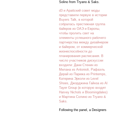
Solino from Tryano & Saks.
d3 и Арабский совет моды
представили первую в истории
Buyers Talk, в которой
собралась престижная группа
байеров из ОАЭ и Европы,
чтобы пролить свет на
элементы успешного рабочего
партнерства между дизайнером
и байером, от коммерческой
жизнеспособности до
планирования расписания. В
число участников дискуссии
входили: Дани Стенин из
Милана из Antonioli, Рафаэль
Дерай из Парижа из Printemps,
Катерина Эрколи из Level
Shoes, Джорджина Гайнза из Al
Tayer Group (в которую входят
Harvey Nichols и Bloomingdales)
и Мартина Солино из Tryano &
Saks.
Following the panel, a Designers