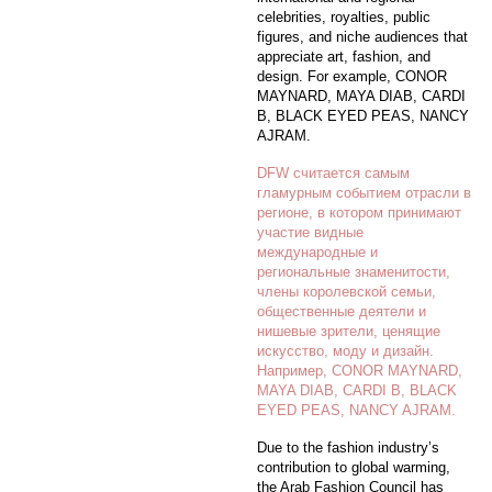
celebrities, royalties, public
figures, and niche audiences that
appreciate art, fashion, and
design. For example, CONOR
MAYNARD, MAYA DIAB, CARDI
B, BLACK EYED PEAS, NANCY
AJRAM.
DFW считается самым
гламурным событием отрасли в
регионе, в котором принимают
участие видные
международные и
региональные знаменитости,
члены королевской семьи,
общественные деятели и
нишевые зрители, ценящие
искусство, моду и дизайн.
Например, CONOR MAYNARD,
MAYA DIAB, CARDI B, BLACK
EYED PEAS, NANCY AJRAM.
Due to the fashion industry’s
contribution to global warming,
the Arab Fashion Council has