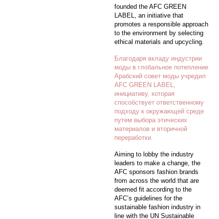
founded the AFC GREEN
LABEL, an initiative that
promotes a responsible approach
to the environment by selecting
ethical materials and upcycling.
Благодаря вкладу индустрии
моды в глобальное потепление
Арабский совет моды учредил
AFC GREEN LABEL,
инициативу, которая
способствует ответственному
подходу к окружающей среде
путем выбора этических
материалов и вторичной
переработки.
Aiming to lobby the industry
leaders to make a change, the
AFC sponsors fashion brands
from across the world that are
deemed fit according to the
AFC’s guidelines for the
sustainable fashion industry in
line with the UN Sustainable