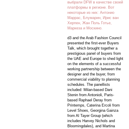
выбрали DFW в качестве своей
платформы в регионе. Вот
некоторые из них: Антонио
Маррас, Блумарин, Ирис ван
Херпен, Жан Поль Готье,
Маркеза и Москино.
d3 and the Arab Fashion Council
presented the first-ever Buyers
Talk, which brought together a
prestigious panel of buyers from
the UAE and Europe to shed light
on the elements of a successful
working partnership between the
designer and the buyer, from
commercial viability to planning
schedules. The panellists
included: Milan-based Dani
Stenin from Antonioli, Paris-
based Raphael Deray from
Printemps, Caterina Ercoli from
Level Shoes, Georgina Gainza
from Al Tayer Group (which
includes Harvey Nichols and
Bloomingdales), and Martina