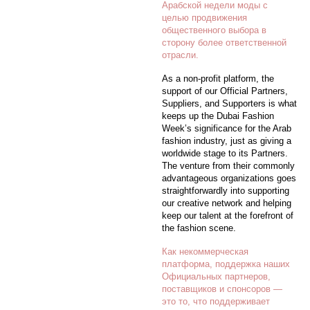
Арабской недели моды с
целью продвижения
общественного выбора в
сторону более ответственной
отрасли.
As a non-profit platform, the
support of our Official Partners,
Suppliers, and Supporters is what
keeps up the Dubai Fashion
Week’s significance for the Arab
fashion industry, just as giving a
worldwide stage to its Partners.
The venture from their commonly
advantageous organizations goes
straightforwardly into supporting
our creative network and helping
keep our talent at the forefront of
the fashion scene.
Как некоммерческая
платформа, поддержка наших
Официальных партнеров,
поставщиков и спонсоров —
это то, что поддерживает