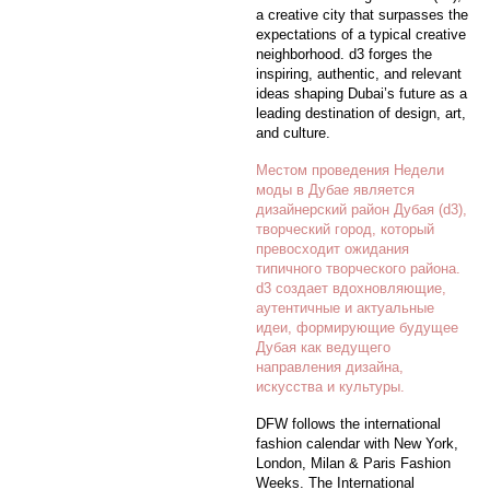
a creative city that surpasses the
expectations of a typical creative
neighborhood. d3 forges the
inspiring, authentic, and relevant
ideas shaping Dubai’s future as a
leading destination of design, art,
and culture.
Местом проведения Недели
моды в Дубае является
дизайнерский район Дубая (d3),
творческий город, который
превосходит ожидания
типичного творческого района.
d3 создает вдохновляющие,
аутентичные и актуальные
идеи, формирующие будущее
Дубая как ведущего
направления дизайна,
искусства и культуры.
DFW follows the international
fashion calendar with New York,
London, Milan & Paris Fashion
Weeks. The International