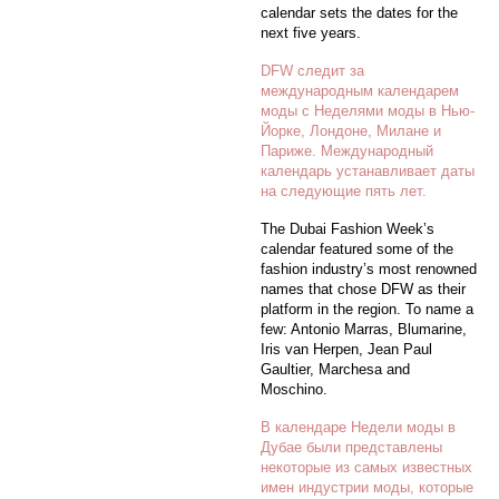
calendar sets the dates for the
next five years.
DFW следит за
международным календарем
моды с Неделями моды в Нью-
Йорке, Лондоне, Милане и
Париже. Международный
календарь устанавливает даты
на следующие пять лет.
The Dubai Fashion Week’s
calendar featured some of the
fashion industry’s most renowned
names that chose DFW as their
platform in the region. To name a
few: Antonio Marras, Blumarine,
Iris van Herpen, Jean Paul
Gaultier, Marchesa and
Moschino.
В календаре Недели моды в
Дубае были представлены
некоторые из самых известных
имен индустрии моды, которые