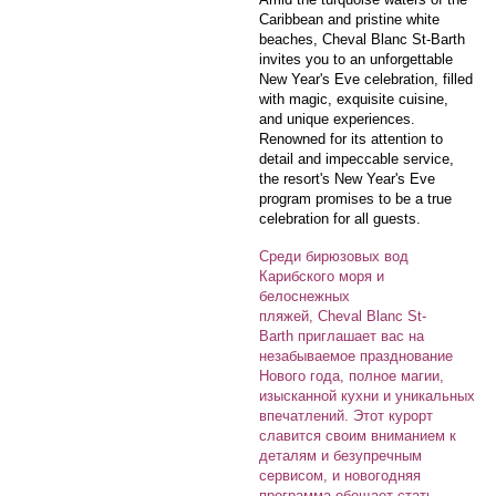
Caribbean and pristine white
beaches, Cheval Blanc St-Barth
invites you to an unforgettable
New Year's Eve celebration, filled
with magic, exquisite cuisine,
and unique experiences.
Renowned for its attention to
detail and impeccable service,
the resort's New Year's Eve
program promises to be a true
celebration for all guests.
Среди бирюзовых вод
Карибского моря и
белоснежных
пляжей, Cheval Blanc St-
Barth приглашает вас на
незабываемое празднование
Нового года, полное магии,
изысканной кухни и уникальных
впечатлений. Этот курорт
славится своим вниманием к
деталям и безупречным
сервисом, и новогодняя
программа обещает стать