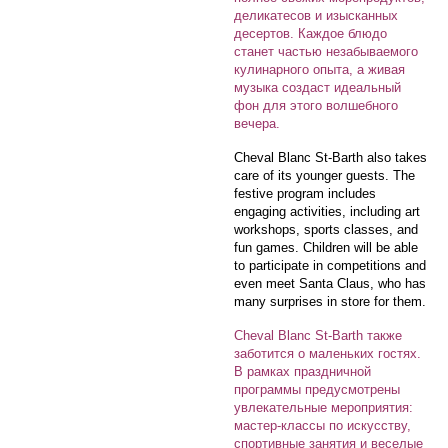
деликатесов и изысканных
десертов. Каждое блюдо
станет частью незабываемого
кулинарного опыта, а живая
музыка создаст идеальный
фон для этого волшебного
вечера.
Cheval Blanc St-Barth also takes
care of its younger guests. The
festive program includes
engaging activities, including art
workshops, sports classes, and
fun games. Children will be able
to participate in competitions and
even meet Santa Claus, who has
many surprises in store for them.
Cheval Blanc St-Barth также
заботится о маленьких гостях.
В рамках праздничной
программы предусмотрены
увлекательные мероприятия:
мастер-классы по искусству,
спортивные занятия и веселые