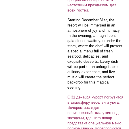
настоящим праздником для
всех гостей.
Starting December 31st, the
resort will be immersed in an
atmosphere of joy and intimacy.
In the evening, a magnificent
gala dinner awaits you under the
stars, where the chef will present
a special menu full of fresh
seafood, delicacies, and
exquisite desserts. Every dish
will be part of an unforgettable
culinary experience, and live
music will create the perfect
backdrop for this magical
evening.
С 31 декабря курорт погрузится
в атмосферу веселья и уюта.
Вечером вас ждет
великолепный гала-ужин под
звездами, где шеф-повар
представит специальное меню,
полное свежих морепродуктов,