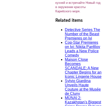
кухней и встречайте Новый год
в окружении красоты
Карибского моря.
Related items
Detective Series The
Number of the Beast
Premieres on Ivi
Cop-Star Premieres
on Ivi: Nikita Panfilov
Leads a New Police
Comedy
Maison Close
Becomes
SCANDALE: A New
Chapter Begins for an
Iconic Lingerie House
Sylvio Giardina
Unveils Haute
Couture at the Musée
de Cluny
MŪNAI 2:
Kazakhstan's Biggest