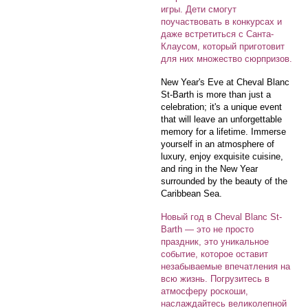
игры. Дети смогут
поучаствовать в конкурсах и
даже встретиться с Санта-
Клаусом, который приготовит
для них множество сюрпризов.
New Year's Eve at Cheval Blanc
St-Barth is more than just a
celebration; it's a unique event
that will leave an unforgettable
memory for a lifetime. Immerse
yourself in an atmosphere of
luxury, enjoy exquisite cuisine,
and ring in the New Year
surrounded by the beauty of the
Caribbean Sea.
Новый год в Cheval Blanc St-
Barth — это не просто
праздник, это уникальное
событие, которое оставит
незабываемые впечатления на
всю жизнь. Погрузитесь в
атмосферу роскоши,
наслаждайтесь великолепной