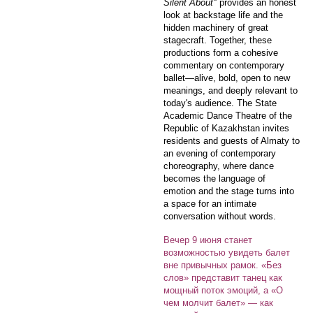
Silent About"
provides an honest
look at backstage life and the
hidden machinery of great
stagecraft. Together, these
productions form a cohesive
commentary on contemporary
ballet—alive, bold, open to new
meanings, and deeply relevant to
today's audience. The State
Academic Dance Theatre of the
Republic of Kazakhstan invites
residents and guests of Almaty to
an evening of contemporary
choreography, where dance
becomes the language of
emotion and the stage turns into
a space for an intimate
conversation without words.
Вечер 9 июня станет
возможностью увидеть балет
вне привычных рамок. «Без
слов» представит танец как
мощный поток эмоций, а «О
чем молчит балет» — как