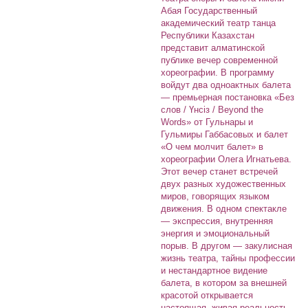
Абая Государственный
академический театр танца
Республики Казахстан
представит алматинской
публике вечер современной
хореографии. В программу
войдут два одноактных балета
— премьерная постановка «Без
слов / Үнсіз / Beyond the
Words» от Гульнары и
Гульмиры Габбасовых и балет
«О чем молчит балет» в
хореографии Олега Игнатьева.
Этот вечер станет встречей
двух разных художественных
миров, говорящих языком
движения. В одном спектакле
— экспрессия, внутренняя
энергия и эмоциональный
порыв. В другом — закулисная
жизнь театра, тайны профессии
и нестандартное видение
балета, в котором за внешней
красотой открывается
настоящая, живая реальность