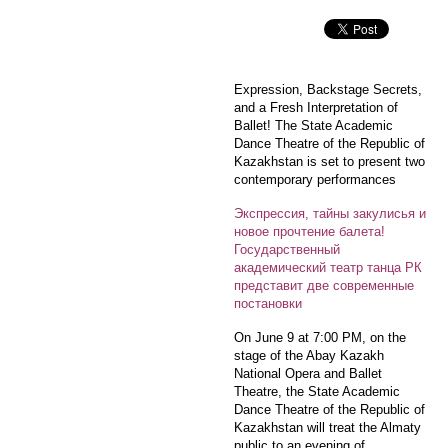
Expression, Backstage Secrets,
and a Fresh Interpretation of
Ballet! The State Academic
Dance Theatre of the Republic of
Kazakhstan is set to present two
contemporary performances
Экспрессия, тайны закулисья и
новое прочтение балета!
Государственный
академический театр танца РК
представит две современные
постановки
On June 9 at 7:00 PM, on the
stage of the Abay Kazakh
National Opera and Ballet
Theatre, the State Academic
Dance Theatre of the Republic of
Kazakhstan will treat the Almaty
public to an evening of