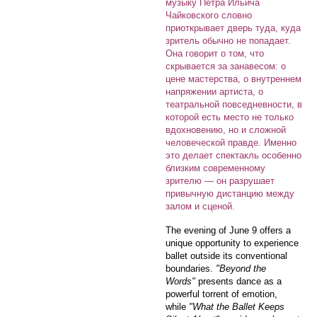
музыку Петра Ильича
Чайковского словно
приоткрывает дверь туда, куда
зритель обычно не попадает.
Она говорит о том, что
скрывается за занавесом: о
цене мастерства, о внутреннем
напряжении артиста, о
театральной повседневности, в
которой есть место не только
вдохновению, но и сложной
человеческой правде. Именно
это делает спектакль особенно
близким современному
зрителю — он разрушает
привычную дистанцию между
залом и сценой.
The evening of June 9 offers a
unique opportunity to experience
ballet outside its conventional
boundaries.
"Beyond the
Words"
presents dance as a
powerful torrent of emotion,
while
"What the Ballet Keeps