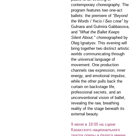
contemporary choreography. The
program features two one-act
ballets: the premiere of
"Beyond
the Words / Үнсіз / Без слов"
by
Gulnara and Gulmira Gabbasova,
and
"What the Ballet Keeps
Silent About,"
choreographed by
Oleg Ignatyev. This evening will
bring together two distinct artistic
worlds communicating through
the universal language of
movement. One production
channels raw expression, inner
energy, and emotional impulse,
while the other pulls back the
curtain on backstage life,
professional secrets, and an
unconventional vision of ballet,
revealing the raw, breathing
reality of the stage beneath its
external beauty.
9 июня в 19:00 на сцене
Казахского национального
театра оперы и балета имени