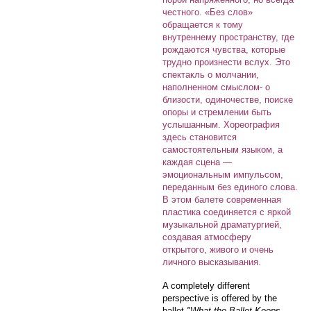
честного. «Без слов»
обращается к тому
внутреннему пространству, где
рождаются чувства, которые
трудно произнести вслух. Это
спектакль о молчании,
наполненном смыслом- о
близости, одиночестве, поиске
опоры и стремлении быть
услышанным. Хореография
здесь становится
самостоятельным языком, а
каждая сцена —
эмоциональным импульсом,
переданным без единого слова.
В этом балете современная
пластика соединяется с яркой
музыкальной драматургией,
создавая атмосферу
открытого, живого и очень
личного высказывания.
A completely different
perspective is offered by the
ballet
"What the Ballet Keeps