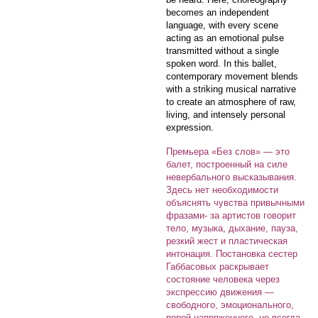
becomes an independent
language, with every scene
acting as an emotional pulse
transmitted without a single
spoken word. In this ballet,
contemporary movement blends
with a striking musical narrative
to create an atmosphere of raw,
living, and intensely personal
expression.
Премьера «Без слов» — это
балет, построенный на силе
невербального высказывания.
Здесь нет необходимости
объяснять чувства привычными
фразами- за артистов говорит
тело, музыка, дыхание, пауза,
резкий жест и пластическая
интонация. Постановка сестер
Габбасовых раскрывает
состояние человека через
экспрессию движения —
свободного, эмоционального,
порой напряженного, но всегда