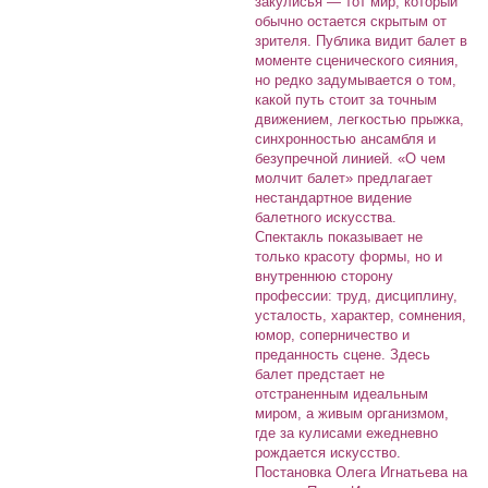
закулисья — тот мир, который
обычно остается скрытым от
зрителя. Публика видит балет в
моменте сценического сияния,
но редко задумывается о том,
какой путь стоит за точным
движением, легкостью прыжка,
синхронностью ансамбля и
безупречной линией. «О чем
молчит балет» предлагает
нестандартное видение
балетного искусства.
Спектакль показывает не
только красоту формы, но и
внутреннюю сторону
профессии: труд, дисциплину,
усталость, характер, сомнения,
юмор, соперничество и
преданность сцене. Здесь
балет предстает не
отстраненным идеальным
миром, а живым организмом,
где за кулисами ежедневно
рождается искусство.
Постановка Олега Игнатьева на