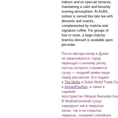
indoors and on open-air terraces,
maintaining a calm and leisurely
evening atmosphere. At ALBA,
suhoor is served like late tea with
desserts and snacks,
complemented by matcha and
signature coffee. For groups of
four or more, a large matcha
tiramisu dessert is available upon
pre-order.
После ифтара вечер в Дубае
не заканчивается: город
переходит к ночному ритму,
частью которого становится
сухур — поздний приём пищи
перед рассветом. Его подают
в
The Majlis
в Dubai World Trade Ce
в
ArmaniPavilion
, а также в
садовом
пространстве Hikayat Ramadan Ga
В MadinatJumeirah сухур
сервируют как в закрытых
залах, так и на открытых
террасах, сохраняя спокойную