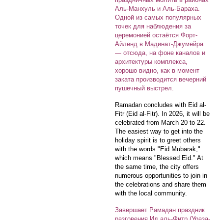
Аль-Манхуль и Аль-Бараха.
Одной из самых популярных
точек для наблюдения за
церемонией остаётся Форт-
Айленд в Мадинат-Джумейра
— отсюда, на фоне каналов и
архитектуры комплекса,
хорошо видно, как в момент
заката производится вечерний
пушечный выстрел.
Ramadan concludes with Eid al-
Fitr (Eid al-Fitr). In 2026, it will be
celebrated from March 20 to 22.
The easiest way to get into the
holiday spirit is to greet others
with the words "Eid Mubarak,"
which means "Blessed Eid." At
the same time, the city offers
numerous opportunities to join in
the celebrations and share them
with the local community.
Завершает Рамадан праздник
разговения
Ид аль-Фитр
(Ураза-