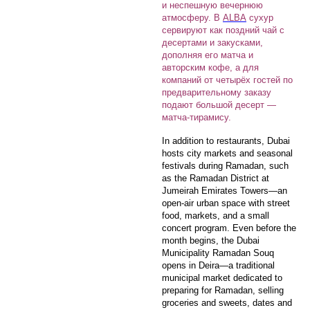
и неспешную вечернюю
атмосферу. В
ALBA
сухур
сервируют как поздний чай с
десертами и закусками,
дополняя его матча и
авторским кофе, а для
компаний от четырёх гостей по
предварительному заказу
подают большой десерт —
матча-тирамису.
In addition to restaurants, Dubai
hosts city markets and seasonal
festivals during Ramadan, such
as the Ramadan District at
Jumeirah Emirates Towers—an
open-air urban space with street
food, markets, and a small
concert program. Even before the
month begins, the Dubai
Municipality Ramadan Souq
opens in Deira—a traditional
municipal market dedicated to
preparing for Ramadan, selling
groceries and sweets, dates and