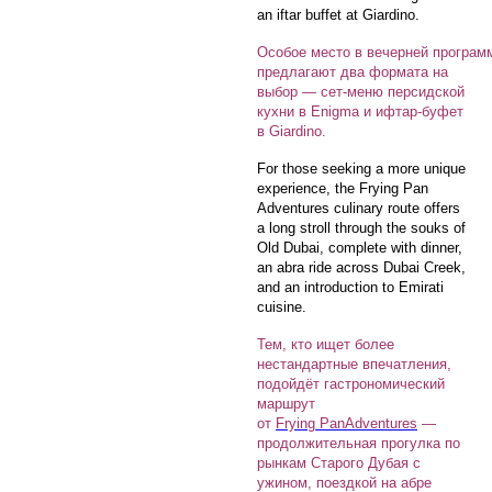
an iftar buffet at Giardino.
Особое место в вечерней программ
предлагают два формата на
выбор — сет-меню персидской
кухни в Enigma и ифтар-буфет
в Giardino.
For those seeking a more unique
experience, the Frying Pan
Adventures culinary route offers
a long stroll through the souks of
Old Dubai, complete with dinner,
an abra ride across Dubai Creek,
and an introduction to Emirati
cuisine.
Тем, кто ищет более
нестандартные впечатления,
подойдёт гастрономический
маршрут
от
Frying PanAdventures
—
продолжительная прогулка по
рынкам Старого Дубая с
ужином, поездкой на абре