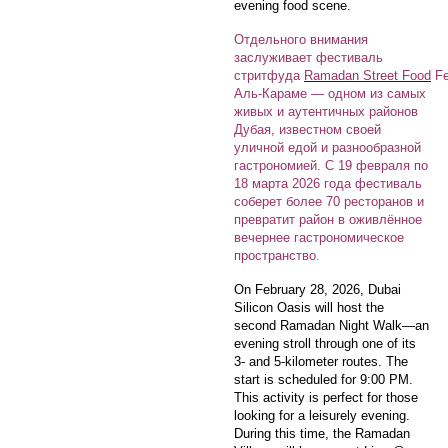
evening food scene.
Отдельного внимания
заслуживает фестиваль
стритфуда
Ramadan Street Food
Fe
Аль-Караме — одном из самых
живых и аутентичных районов
Дубая, известном своей
уличной едой и разнообразной
гастрономией. С 19 февраля по
18 марта 2026 года фестиваль
соберет более 70 ресторанов и
превратит район в оживлённое
вечернее гастрономическое
пространство.
On February 28, 2026, Dubai
Silicon Oasis will host the
second Ramadan Night Walk—an
evening stroll through one of its
3- and 5-kilometer routes. The
start is scheduled for 9:00 PM.
This activity is perfect for those
looking for a leisurely evening.
During this time, the Ramadan