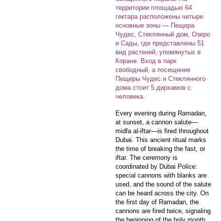
территории площадью 64
гектара расположены четыре
основные зоны — Пещера
Чудес, Стеклянный дом, Озеро
и Сады, где представлены 51
вид растений, упомянутых в
Коране. Вход в парк
свободный, а посещение
Пещеры Чудес и Стеклянного
дома стоит 5 дирхамов с
человека.
Every evening during Ramadan,
at sunset, a cannon salute—
midfa al-iftar—is fired throughout
Dubai. This ancient ritual marks
the time of breaking the fast, or
iftar. The ceremony is
coordinated by Dubai Police:
special cannons with blanks are
used, and the sound of the salute
can be heard across the city. On
the first day of Ramadan, the
cannons are fired twice, signaling
the beginning of the holy month.