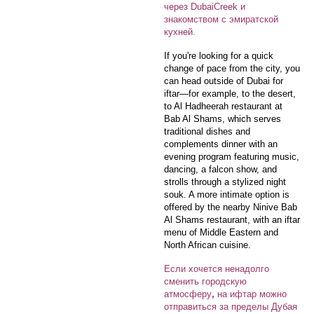
через DubaiCreek и
знакомством с эмиратской
кухней.
If you're looking for a quick
change of pace from the city, you
can head outside of Dubai for
iftar—for example, to the desert,
to Al Hadheerah restaurant at
Bab Al Shams, which serves
traditional dishes and
complements dinner with an
evening program featuring music,
dancing, a falcon show, and
strolls through a stylized night
souk. A more intimate option is
offered by the nearby Ninive Bab
Al Shams restaurant, with an iftar
menu of Middle Eastern and
North African cuisine.
Если хочется ненадолго
сменить городскую
атмосферу
,
на ифтар можно
отправиться за пределы Дубая