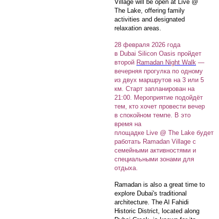
Village will be open at Live @
The Lake, offering family
activities and designated
relaxation areas.
28 февраля 2026 года
в Dubai Silicon Oasis пройдет
второй
Ramadan Night Walk
—
вечерняя прогулка по одному
из двух маршрутов на 3 или 5
км. Старт запланирован на
21:00. Мероприятие подойдёт
тем, кто хочет провести вечер
в спокойном темпе. В это
время на
площадке Live @ The Lake будет
работать Ramadan Village с
семейными активностями и
специальными зонами для
отдыха.
Ramadan is also a great time to
explore Dubai's traditional
architecture. The Al Fahidi
Historic District, located along