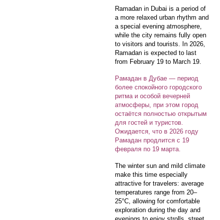
Ramadan in Dubai is a period of
a more relaxed urban rhythm and
a special evening atmosphere,
while the city remains fully open
to visitors and tourists. In 2026,
Ramadan is expected to last
from February 19 to March 19.
Рамадан в Дубае — период
более спокойного городского
ритма и особой вечерней
атмосферы, при этом город
остаётся полностью открытым
для гостей и туристов.
Ожидается, что в 2026 году
Рамадан продлится с 19
февраля по 19 марта.
The winter sun and mild climate
make this time especially
attractive for travelers: average
temperatures range from 20–
25°C, allowing for comfortable
exploration during the day and
evenings to enjoy strolls, street