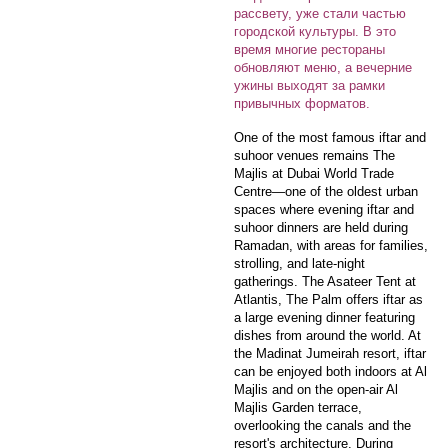
рассвету, уже стали частью
городской культуры. В это
время многие рестораны
обновляют меню, а вечерние
ужины выходят за рамки
привычных форматов.
One of the most famous iftar and
suhoor venues remains The
Majlis at Dubai World Trade
Centre—one of the oldest urban
spaces where evening iftar and
suhoor dinners are held during
Ramadan, with areas for families,
strolling, and late-night
gatherings. The Asateer Tent at
Atlantis, The Palm offers iftar as
a large evening dinner featuring
dishes from around the world. At
the Madinat Jumeirah resort, iftar
can be enjoyed both indoors at Al
Majlis and on the open-air Al
Majlis Garden terrace,
overlooking the canals and the
resort's architecture. During