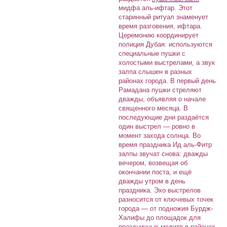
мидфа аль-ифтар. Этот
старинный ритуал знаменует
время разговения, ифтара.
Церемонию координирует
полиция Дубая: используются
специальные пушки с
холостыми выстрелами, а звук
залпа слышен в разных
районах города. В первый день
Рамадана пушки стреляют
дважды, объявляя о начале
священного месяца. В
последующие дни раздаётся
один выстрел — ровно в
момент захода солнца. Во
время праздника Ид аль-Фитр
залпы звучат снова: дважды
вечером, возвещая об
окончании поста, и ещё
дважды утром в день
праздника. Эхо выстрелов
разносится от ключевых точек
города — от подножия Бурдж-
Халифы до площадок для
праздничных молитв в районах