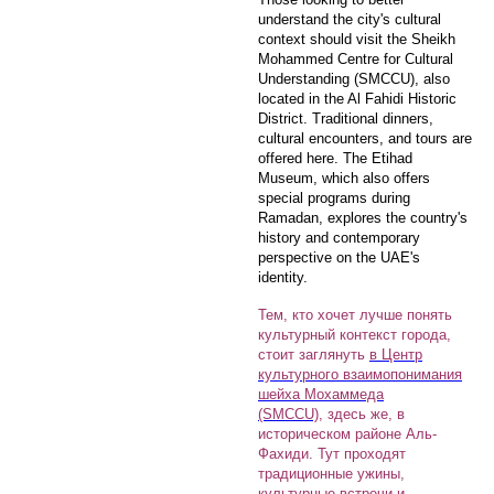
understand the city's cultural
context should visit the Sheikh
Mohammed Centre for Cultural
Understanding (SMCCU), also
located in the Al Fahidi Historic
District. Traditional dinners,
cultural encounters, and tours are
offered here. The Etihad
Museum, which also offers
special programs during
Ramadan, explores the country's
history and contemporary
perspective on the UAE's
identity.
Тем, кто хочет лучше понять
культурный контекст города,
стоит заглянуть
в Центр
культурного взаимопонимания
шейха Мохаммеда
(SMCCU)
, здесь же, в
историческом районе Аль-
Фахиди. Тут проходят
традиционные ужины,
культурные встречи и