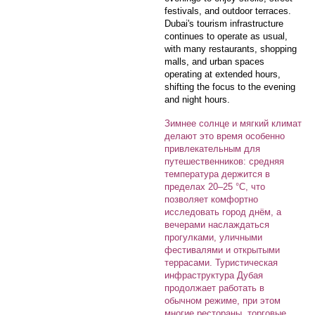
festivals, and outdoor terraces.
Dubai's tourism infrastructure
continues to operate as usual,
with many restaurants, shopping
malls, and urban spaces
operating at extended hours,
shifting the focus to the evening
and night hours.
Зимнее солнце и мягкий климат
делают это время особенно
привлекательным для
путешественников: средняя
температура держится в
пределах 20–25 °C, что
позволяет комфортно
исследовать город днём, а
вечерами наслаждаться
прогулками, уличными
фестивалями и открытыми
террасами. Туристическая
инфраструктура Дубая
продолжает работать в
обычном режиме, при этом
многие рестораны, торговые