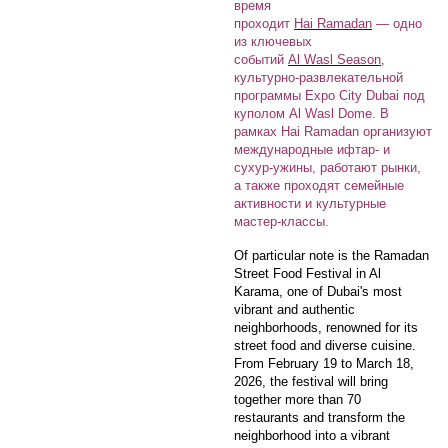
время
проходит
Hai Ramadan
— одно
из ключевых
событий
Al Wasl Season
,
культурно-развлекательной
программы Expo City Dubai под
куполом Al Wasl Dome. В
рамках Hai Ramadan организуют
международные ифтар- и
сухур-ужины, работают рынки,
а также проходят семейные
активности и культурные
мастер-классы.
Of particular note is the Ramadan
Street Food Festival in Al
Karama, one of Dubai's most
vibrant and authentic
neighborhoods, renowned for its
street food and diverse cuisine.
From February 19 to March 18,
2026, the festival will bring
together more than 70
restaurants and transform the
neighborhood into a vibrant