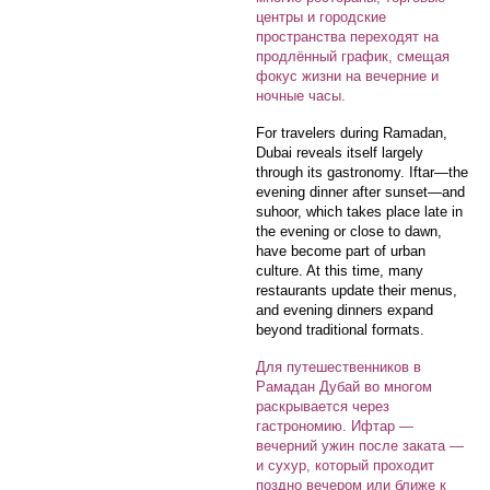
центры и городские
пространства переходят на
продлённый график, смещая
фокус жизни на вечерние и
ночные часы.
For travelers during Ramadan,
Dubai reveals itself largely
through its gastronomy. Iftar—the
evening dinner after sunset—and
suhoor, which takes place late in
the evening or close to dawn,
have become part of urban
culture. At this time, many
restaurants update their menus,
and evening dinners expand
beyond traditional formats.
Для путешественников в
Рамадан Дубай во многом
раскрывается через
гастрономию. Ифтар —
вечерний ужин после заката —
и сухур, который проходит
поздно вечером или ближе к