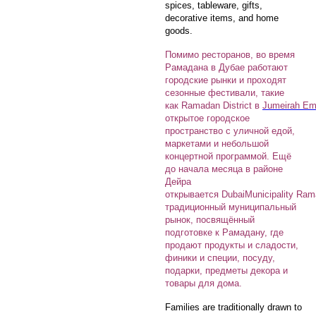
spices, tableware, gifts,
decorative items, and home
goods.
Помимо ресторанов, во время
Рамадана в Дубае работают
городские рынки и проходят
сезонные фестивали, такие
как Ramadan District в
Jumeirah Em
открытое городское
пространство с уличной едой,
маркетами и небольшой
концертной программой. Ещё
до начала месяца в районе
Дейра
открывается DubaiMunicipality Ra
традиционный муниципальный
рынок, посвящённый
подготовке к Рамадану, где
продают продукты и сладости,
финики и специи, посуду,
подарки, предметы декора и
товары для дома.
Families are traditionally drawn to