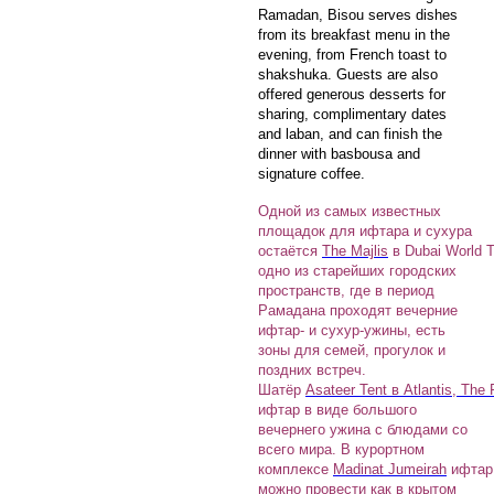
Ramadan, Bisou serves dishes
from its breakfast menu in the
evening, from French toast to
shakshuka. Guests are also
offered generous desserts for
sharing, complimentary dates
and laban, and can finish the
dinner with basbousa and
signature coffee.
Одной из самых известных
площадок для ифтара и сухура
остаётся
The Majlis
в Dubai World 
одно из старейших городских
пространств, где в период
Рамадана проходят вечерние
ифтар- и сухур-ужины, есть
зоны для семей, прогулок и
поздних встреч.
Шатёр
Asateer Tent в Atlantis, The
ифтар в виде большого
вечернего ужина с блюдами со
всего мира. В курортном
комплексе
Madinat Jumeirah
ифтар
можно провести как в крытом