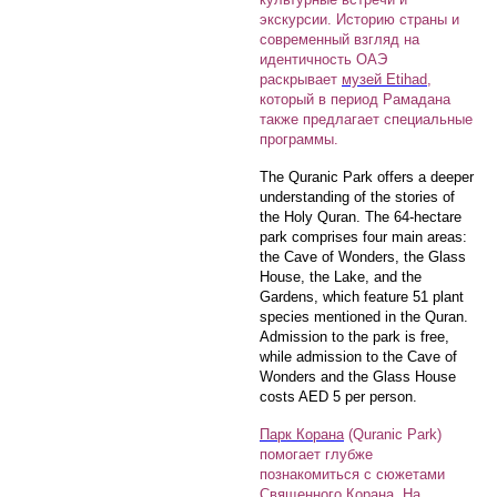
экскурсии. Историю страны и
современный взгляд на
идентичность ОАЭ
раскрывает
музей Etihad
,
который в период Рамадана
также предлагает специальные
программы.
The Quranic Park offers a deeper
understanding of the stories of
the Holy Quran. The 64-hectare
park comprises four main areas:
the Cave of Wonders, the Glass
House, the Lake, and the
Gardens, which feature 51 plant
species mentioned in the Quran.
Admission to the park is free,
while admission to the Cave of
Wonders and the Glass House
costs AED 5 per person.
Парк Корана
(Quranic Park)
помогает глубже
познакомиться с сюжетами
Священного Корана. На