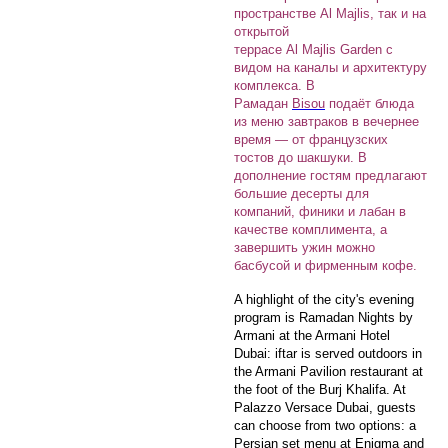
пространстве Al Majlis, так и на
открытой
террасе Al Majlis Garden с
видом на каналы и архитектуру
комплекса. В
Рамадан
Bisou
подаёт блюда
из меню завтраков в вечернее
время — от французских
тостов до шакшуки. В
дополнение гостям предлагают
большие десерты для
компаний, финики и лабан в
качестве комплимента, а
завершить ужин можно
басбусой и фирменным кофе.
A highlight of the city's evening
program is Ramadan Nights by
Armani at the Armani Hotel
Dubai: iftar is served outdoors in
the Armani Pavilion restaurant at
the foot of the Burj Khalifa. At
Palazzo Versace Dubai, guests
can choose from two options: a
Persian set menu at Enigma and