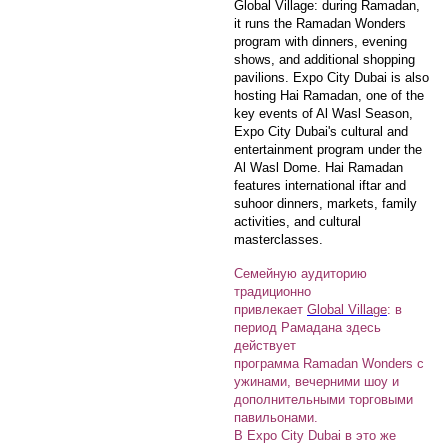
Global Village: during Ramadan,
it runs the Ramadan Wonders
program with dinners, evening
shows, and additional shopping
pavilions. Expo City Dubai is also
hosting Hai Ramadan, one of the
key events of Al Wasl Season,
Expo City Dubai's cultural and
entertainment program under the
Al Wasl Dome. Hai Ramadan
features international iftar and
suhoor dinners, markets, family
activities, and cultural
masterclasses.
Семейную аудиторию
традиционно
привлекает
Global Village
: в
период Рамадана здесь
действует
программа Ramadan Wonders с
ужинами, вечерними шоу и
дополнительными торговыми
павильонами.
В Expo City Dubai в это же