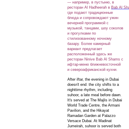
— например, в пустыню, в
ресторан Al Hadheerah в
Bab Al S
где подают традиционные
блюда и сопровождают ужин
вечерней программой с
музыкой, танцами, шоу соколов
и прогулками по
стилизованному ночному
базару. Более камерный
вариант предлагает
расположенный здесь же
ресторан Ninive Bab Al Shams с
ифтар-меню ближневосточной
и североафриканской кухни.
After iftar, the evening in Dubai
doesn't end: the city shifts to a
nighttime rhythm, including
suhoor, a late meal before dawn.
It's served at The Majlis in Dubai
World Trade Centre, the Armani
Pavilion, and the Hikayat
Ramadan Garden at Palazzo
Versace Dubai. At Madinat
Jumeirah, suhoor is served both