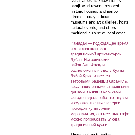
Dubai Creek, is known for its
barajil wind towers, restored
historic houses, and narrow
streets. Today, it boasts
museums and art galleries, hosts
cultural events, and offers
traditional cuisine at local cafes.
Рамадан — подходящее время
и для знакомства с
традиционной архитектурой
Дубая. Исторический
район
Аль-Фахиди
,
расположенный вдоль бухты
Дубай-Крик, известен
ветровыми башнями баражиль,
восстановленными старинными
домами и узкими улочками.
Сегодня здесь работают музеи
и художественные галереи,
проходят культурные
мероприятия, а в местных кафе
можно попробовать блюда
традиционной кухни.
Those looking to better