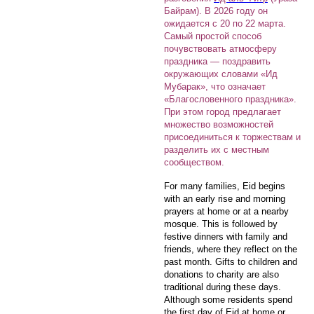
Байрам). В 2026 году он
ожидается с 20 по 22 марта.
Самый простой способ
почувствовать атмосферу
праздника — поздравить
окружающих словами «Ид
Мубарак», что означает
«Благословенного праздника».
При этом город предлагает
множество возможностей
присоединиться к торжествам и
разделить их с местным
сообществом.
For many families, Eid begins
with an early rise and morning
prayers at home or at a nearby
mosque. This is followed by
festive dinners with family and
friends, where they reflect on the
past month. Gifts to children and
donations to charity are also
traditional during these days.
Although some residents spend
the first day of Eid at home or