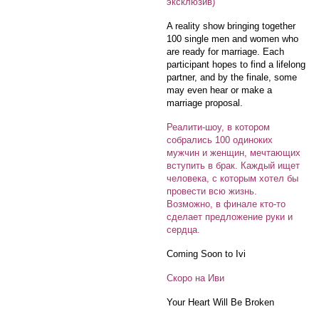
эксклюзив)
A reality show bringing together
100 single men and women who
are ready for marriage. Each
participant hopes to find a lifelong
partner, and by the finale, some
may even hear or make a
marriage proposal.
Реалити-шоу, в котором
собрались 100 одиноких
мужчин и женщин, мечтающих
вступить в брак. Каждый ищет
человека, с которым хотел бы
провести всю жизнь.
Возможно, в финале кто-то
сделает предложение руки и
сердца.
Coming Soon to Ivi
Скоро на Иви
Your Heart Will Be Broken