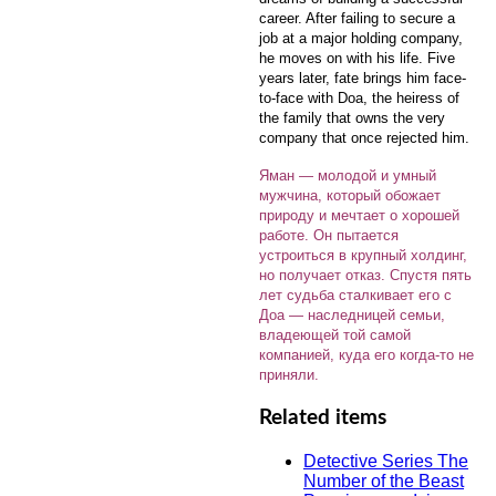
career. After failing to secure a
job at a major holding company,
he moves on with his life. Five
years later, fate brings him face-
to-face with Doa, the heiress of
the family that owns the very
company that once rejected him.
Яман — молодой и умный
мужчина, который обожает
природу и мечтает о хорошей
работе. Он пытается
устроиться в крупный холдинг,
но получает отказ. Спустя пять
лет судьба сталкивает его с
Доа — наследницей семьи,
владеющей той самой
компанией, куда его когда-то не
приняли.
Related items
Detective Series The
Number of the Beast