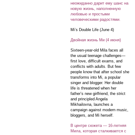
неожиданно дарит ему шанс на
новую жизнь, наполненную
любовью и простыми
человеческими радостями.
Mi’s Double Life (June 4)
Двойная жизнь Ми (4 июня)
Sixteen-year-old Mila faces all
the usual teenage challenges—
first love, difficult exams, and
conflicts with adults. But few
people know that after school she
transforms into Mi, a popular
singer and blogger. Her double
life is threatened when her
father’s new girlfriend, the strict
and principled Angela
Mikhailovna, launches a
campaign against modern music,
bloggers, and Mi herself.
В центре сюжета — 16-летняя
Мила, которая сталкивается с