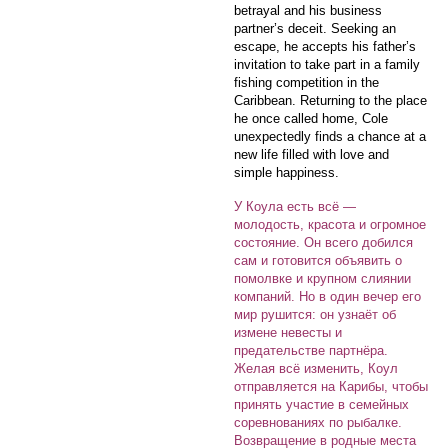
betrayal and his business
partner’s deceit. Seeking an
escape, he accepts his father’s
invitation to take part in a family
fishing competition in the
Caribbean. Returning to the place
he once called home, Cole
unexpectedly finds a chance at a
new life filled with love and
simple happiness.
У Коула есть всё —
молодость, красота и огромное
состояние. Он всего добился
сам и готовится объявить о
помолвке и крупном слиянии
компаний. Но в один вечер его
мир рушится: он узнаёт об
измене невесты и
предательстве партнёра.
Желая всё изменить, Коул
отправляется на Карибы, чтобы
принять участие в семейных
соревнованиях по рыбалке.
Возвращение в родные места