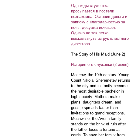
Однажды студентка
просыпается в постели
незнакомца. Оставив деньги и
записку с благодарностью за
ночь, девушка исчезает.
Однако не так легко
выскользнуть из рук властного
директора.
The Story of His Maid (June 2)
История его служанки (2 июня)
Moscow, the 19th century. Young
Count Nikolai Sheremetev returns
to the city and instantly becomes
the most desirable bachelor in
high society. Mothers make
plans, daughters dream, and
gossip spreads faster than
invitations to grand receptions.
Meanwhile, the Averin family
stands on the brink of ruin after
the father loses a fortune at
cards. To save her family from