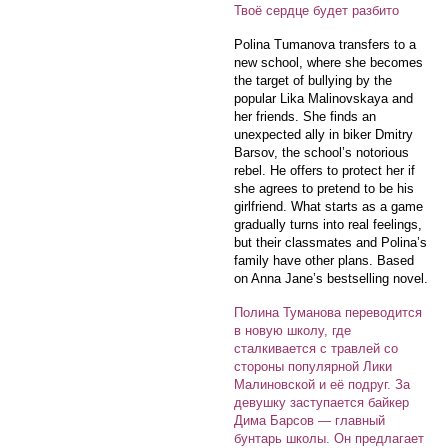
Твоё сердце будет разбито
Polina Tumanova transfers to a
new school, where she becomes
the target of bullying by the
popular Lika Malinovskaya and
her friends. She finds an
unexpected ally in biker Dmitry
Barsov, the school’s notorious
rebel. He offers to protect her if
she agrees to pretend to be his
girlfriend. What starts as a game
gradually turns into real feelings,
but their classmates and Polina’s
family have other plans. Based
on Anna Jane’s bestselling novel.
Полина Туманова переводится
в новую школу, где
сталкивается с травлей со
стороны популярной Лики
Малиновской и её подруг. За
девушку заступается байкер
Дима Барсов — главный
бунтарь школы. Он предлагает