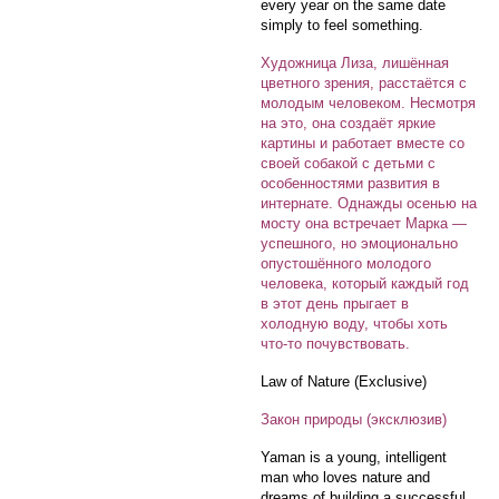
every year on the same date
simply to feel something.
Художница Лиза, лишённая
цветного зрения, расстаётся с
молодым человеком. Несмотря
на это, она создаёт яркие
картины и работает вместе со
своей собакой с детьми с
особенностями развития в
интернате. Однажды осенью на
мосту она встречает Марка —
успешного, но эмоционально
опустошённого молодого
человека, который каждый год
в этот день прыгает в
холодную воду, чтобы хоть
что-то почувствовать.
Law of Nature (Exclusive)
Закон природы (эксклюзив)
Yaman is a young, intelligent
man who loves nature and
dreams of building a successful