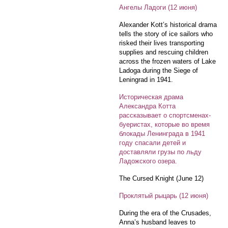
Ангелы Ладоги (12 июня)
Alexander Kott’s historical drama
tells the story of ice sailors who
risked their lives transporting
supplies and rescuing children
across the frozen waters of Lake
Ladoga during the Siege of
Leningrad in 1941.
Историческая драма
Александра Котта
рассказывает о спортсменах-
буеристах, которые во время
блокады Ленинграда в 1941
году спасали детей и
доставляли грузы по льду
Ладожского озера.
The Cursed Knight (June 12)
Проклятый рыцарь (12 июня)
During the era of the Crusades,
Anna’s husband leaves to