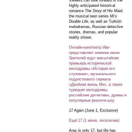
Viewers can look forward to the
highly anticipated historical
romance
The Story of His Maid
,
the musical teen series
Mi’s
Double Life
, as well as Turkish
melodramas, Russian detective
stories, dramas, and popular
reality shows.
Онлайн-кинотеатр Иви
представляет новинки июня.
Зрителей ждут масштабная
премьера исторической
мелодрамы «История его
служанки», музыкального
подросткового сериала
«Двойная жизнь Ми», а также
турецкие мелодрамы,
российские детективы, драмы и
популярные реалити-шоу.
17 Again (June 1, Exclusive)
Ещё 17 (1 июня, эксклюзив)
Aras is only 17, but life has