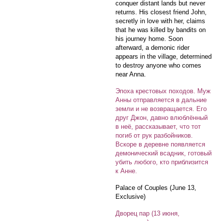
conquer distant lands but never
returns. His closest friend John,
secretly in love with her, claims
that he was killed by bandits on
his journey home. Soon
afterward, a demonic rider
appears in the village, determined
to destroy anyone who comes
near Anna.
Эпоха крестовых походов. Муж
Анны отправляется в дальние
земли и не возвращается. Его
друг Джон, давно влюблённый
в неё, рассказывает, что тот
погиб от рук разбойников.
Вскоре в деревне появляется
демонический всадник, готовый
убить любого, кто приблизится
к Анне.
Palace of Couples (June 13,
Exclusive)
Дворец пар (13 июня,