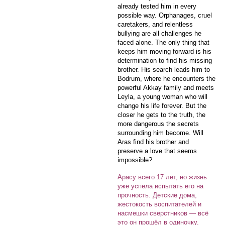
already tested him in every
possible way. Orphanages, cruel
caretakers, and relentless
bullying are all challenges he
faced alone. The only thing that
keeps him moving forward is his
determination to find his missing
brother. His search leads him to
Bodrum, where he encounters the
powerful Akkay family and meets
Leyla, a young woman who will
change his life forever. But the
closer he gets to the truth, the
more dangerous the secrets
surrounding him become. Will
Aras find his brother and
preserve a love that seems
impossible?
Арасу всего 17 лет, но жизнь
уже успела испытать его на
прочность. Детские дома,
жестокость воспитателей и
насмешки сверстников — всё
это он прошёл в одиночку.