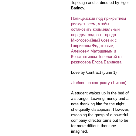
Topolaga and is directed by Egor
Barinov.
Полицейский под прикрытием
рискует всем, чтобы
остановить криминальный
передел родного города.
Многосерийный боевик с
Гавриилом Федотовым,
Алексеем Матошиным и
Константином Тополагой от
режиссёра Егора Баринова.
Love by Contract (June 1)
Любовь по контракту (1 июня)
A student wakes up in the bed of
a stranger. Leaving money and a
note thanking him for the night,
she quietly disappears. However,
escaping the grasp of a powerful
company director turns out to be
far more difficult than she
imagined.