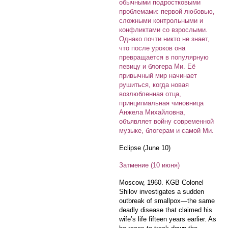
обычными подростковыми
проблемами: первой любовью,
сложными контрольными и
конфликтами со взрослыми.
Однако почти никто не знает,
что после уроков она
превращается в популярную
певицу и блогера Ми. Её
привычный мир начинает
рушиться, когда новая
возлюбленная отца,
принципиальная чиновница
Анжела Михайловна,
объявляет войну современной
музыке, блогерам и самой Ми.
Eclipse (June 10)
Затмение (10 июня)
Moscow, 1960. KGB Colonel
Shilov investigates a sudden
outbreak of smallpox—the same
deadly disease that claimed his
wife’s life fifteen years earlier. As