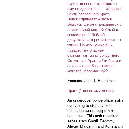
Единственное, что помогает
ему не сдаваться, — желание
найти пропавшего брата.
Поиски приводят Араса в
Бодрум, где он сталкивается с
влиятельной семьёй Аккай и
знакомится с Лейлой —
девушкой, которая изменит его
жизнь. Но чем ближе он к
правде, тем опаснее
становятся тайны вокруг него.
Сможет ли Арас найти брата и
сохранить любовь, которая
кажется невозможной?
Enemies (June 1, Exclusive)
Враги (1 июня, эксклюзив)
An undercover police officer risks
everything to stop a violent
criminal power struggle in his
hometown. This action-packed
series stars Gavriil Fedotov,
Alexey Matoshin, and Konstantin