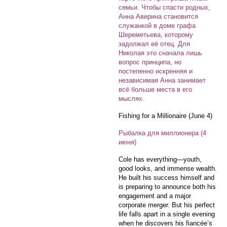
семьи. Чтобы спасти родных,
Анна Аверина становится
служанкой в доме графа
Шереметьева, которому
задолжал её отец. Для
Николая это сначала лишь
вопрос принципа, но
постепенно искренняя и
независимая Анна занимает
всё больше места в его
мыслях.
Fishing for a Millionaire (June 4)
Рыбалка для миллионера (4
июня)
Cole has everything—youth,
good looks, and immense wealth.
He built his success himself and
is preparing to announce both his
engagement and a major
corporate merger. But his perfect
life falls apart in a single evening
when he discovers his fiancée’s