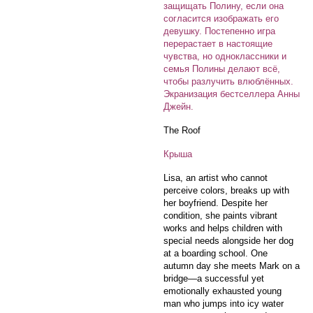
защищать Полину, если она
согласится изображать его
девушку. Постепенно игра
перерастает в настоящие
чувства, но одноклассники и
семья Полины делают всё,
чтобы разлучить влюблённых.
Экранизация бестселлера Анны
Джейн.
The Roof
Крыша
Lisa, an artist who cannot
perceive colors, breaks up with
her boyfriend. Despite her
condition, she paints vibrant
works and helps children with
special needs alongside her dog
at a boarding school. One
autumn day she meets Mark on a
bridge—a successful yet
emotionally exhausted young
man who jumps into icy water