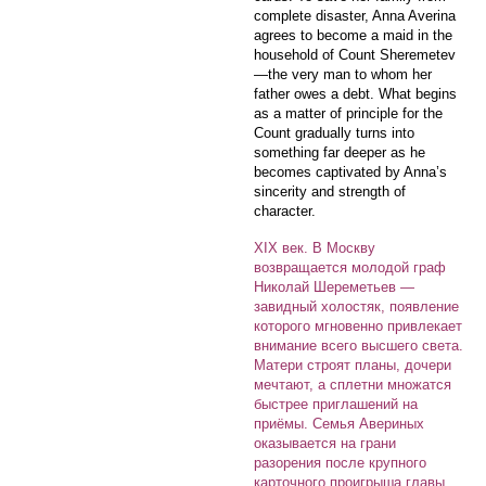
complete disaster, Anna Averina
agrees to become a maid in the
household of Count Sheremetev
—the very man to whom her
father owes a debt. What begins
as a matter of principle for the
Count gradually turns into
something far deeper as he
becomes captivated by Anna’s
sincerity and strength of
character.
XIX век. В Москву
возвращается молодой граф
Николай Шереметьев —
завидный холостяк, появление
которого мгновенно привлекает
внимание всего высшего света.
Матери строят планы, дочери
мечтают, а сплетни множатся
быстрее приглашений на
приёмы. Семья Авериных
оказывается на грани
разорения после крупного
карточного проигрыша главы