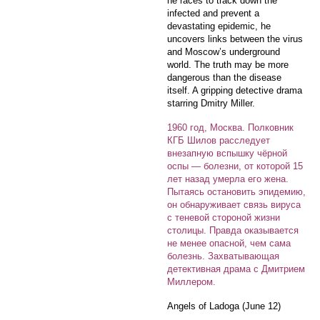
he races to track down the
infected and prevent a
devastating epidemic, he
uncovers links between the virus
and Moscow’s underground
world. The truth may be more
dangerous than the disease
itself. A gripping detective drama
starring Dmitry Miller.
1960 год, Москва. Полковник
КГБ Шилов расследует
внезапную вспышку чёрной
оспы — болезни, от которой 15
лет назад умерла его жена.
Пытаясь остановить эпидемию,
он обнаруживает связь вируса
с теневой стороной жизни
столицы. Правда оказывается
не менее опасной, чем сама
болезнь. Захватывающая
детективная драма с Дмитрием
Миллером.
Angels of Ladoga (June 12)