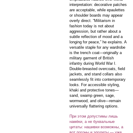
interpretation: decorative patches
are acceptable, while epaulettes
or shoulder boards may appear
overly direct. “Militarism in
fashion today is not about
aggression, but rather about a
subtle reflection of mood and a
longing for peace,” he explains. A
versatile staple for any wardrobe
is the trench coat—originally a
military garment of British
infantry during World War I.
Double-breasted overcoats, field
jackets, and stand collars also
seamlessly fit into contemporary
looks. For accessible styling,
khaki and protective tones—
sand, swamp green, sage,
wormwood, and olive—remain
universally flattering options.
При этом допустимы лишь
намёки, а не буквальные
цитаты: нашивки возможны, а
вот погоны и эполеты — уже