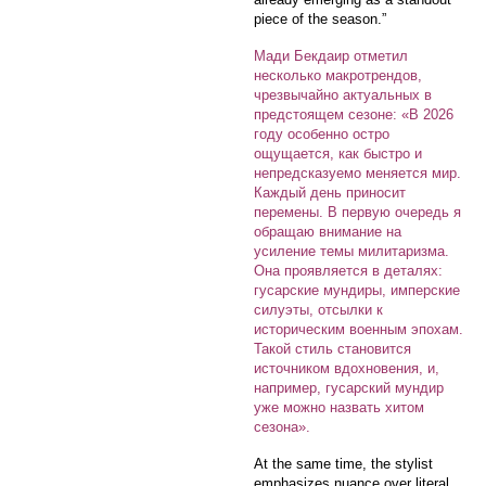
piece of the season.”
Мади Бекдаир отметил
несколько макротрендов,
чрезвычайно актуальных в
предстоящем сезоне: «В 2026
году особенно остро
ощущается, как быстро и
непредсказуемо меняется мир.
Каждый день приносит
перемены. В первую очередь я
обращаю внимание на
усиление темы милитаризма.
Она проявляется в деталях:
гусарские мундиры, имперские
силуэты, отсылки к
историческим военным эпохам.
Такой стиль становится
источником вдохновения, и,
например, гусарский мундир
уже можно назвать хитом
сезона».
At the same time, the stylist
emphasizes nuance over literal