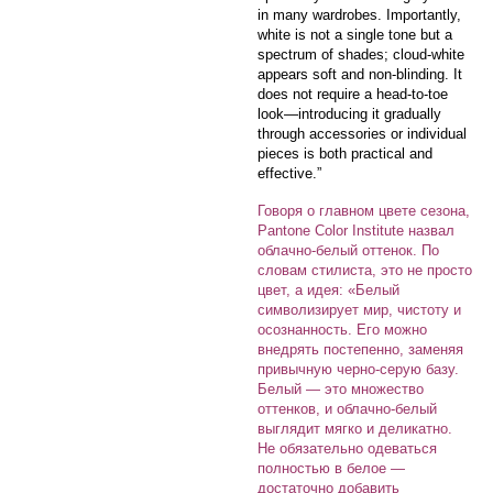
in many wardrobes. Importantly,
white is not a single tone but a
spectrum of shades; cloud-white
appears soft and non-blinding. It
does not require a head-to-toe
look—introducing it gradually
through accessories or individual
pieces is both practical and
effective.”
Говоря о главном цвете сезона,
Pantone Color Institute назвал
облачно-белый оттенок. По
словам стилиста, это не просто
цвет, а идея: «Белый
символизирует мир, чистоту и
осознанность. Его можно
внедрять постепенно, заменяя
привычную черно-серую базу.
Белый — это множество
оттенков, и облачно-белый
выглядит мягко и деликатно.
Не обязательно одеваться
полностью в белое —
достаточно добавить