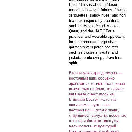
East. “This is about a ‘desert
mood’: lightweight fabrics, flowing
silhouettes, sandy hues, and rich
textures inspired by countries
such as Egypt, Saudi Arabia,
Qatar, and the UAE.” For a
practical and wearable approach,
he recommends cargo style—
garments with patch pockets
such as trousers, vests, and
jackets, embodying a traveler’s
spirit.
Второй макротренд сезона —
восточный шик, особенно
арабская эстетика. Если ранее
акцент был на Азии, то сейчас
внимание сместилось на
Ближний Восток: «Это так
называемое пустынное
настроение — легкие ткани,
струящиеся силуэты, песочные
оттенки и богатые текстуры,
вдохновленные культурой
Египта, Саудовской Аравии,