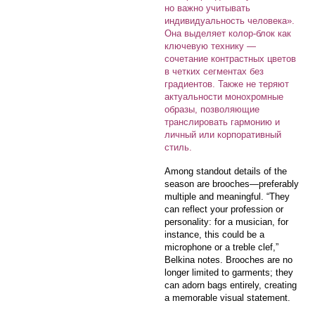
но важно учитывать
индивидуальность человека».
Она выделяет колор-блок как
ключевую технику —
сочетание контрастных цветов
в четких сегментах без
градиентов. Также не теряют
актуальности монохромные
образы, позволяющие
транслировать гармонию и
личный или корпоративный
стиль.
Among standout details of the
season are brooches—preferably
multiple and meaningful. “They
can reflect your profession or
personality: for a musician, for
instance, this could be a
microphone or a treble clef,”
Belkina notes. Brooches are no
longer limited to garments; they
can adorn bags entirely, creating
a memorable visual statement.