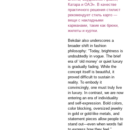
Катара и ОАЭ». В качестве
практичного решения стилист
рекомендует стиль карго —
вещи с накладными
карманами, такие как брюки,
жилеты и куртки.
Bekdair also underscores a
broader shift in fashion
philosophy: “Today, brightness is
undoubtedly in vogue. The brief
era of ‘old money’ or quiet luxury
is gradually fading. While the
concept itself is beautiful, it
proved difficult to sustain in
reality. To embody it
convincingly, one must truly live
in luxury. In contrast, we are now
entering an era of individuality
and self-expression. Bold colors,
color blocking, oversized jewelry
in gold or gold-like metals, and
statement pieces allow people to
stand out—even when words fail
to express how they feel.”