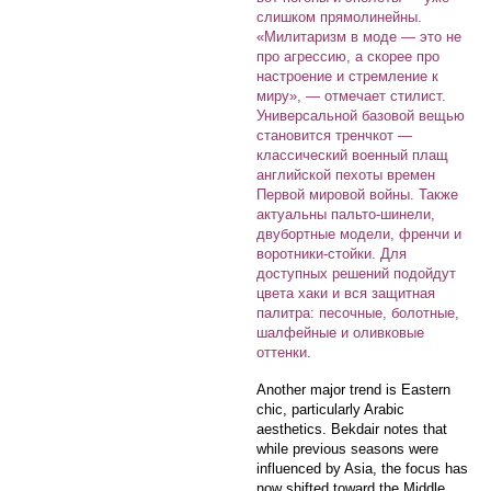
слишком прямолинейны.
«Милитаризм в моде — это не
про агрессию, а скорее про
настроение и стремление к
миру», — отмечает стилист.
Универсальной базовой вещью
становится тренчкот —
классический военный плащ
английской пехоты времен
Первой мировой войны. Также
актуальны пальто-шинели,
двубортные модели, френчи и
воротники-стойки. Для
доступных решений подойдут
цвета хаки и вся защитная
палитра: песочные, болотные,
шалфейные и оливковые
оттенки.
Another major trend is Eastern
chic, particularly Arabic
aesthetics. Bekdair notes that
while previous seasons were
influenced by Asia, the focus has
now shifted toward the Middle