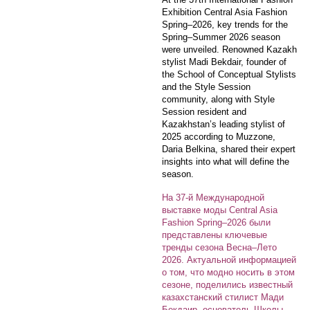
Exhibition Central Asia Fashion
Spring–2026, key trends for the
Spring–Summer 2026 season
were unveiled. Renowned Kazakh
stylist Madi Bekdair, founder of
the School of Conceptual Stylists
and the Style Session
community, along with Style
Session resident and
Kazakhstan’s leading stylist of
2025 according to Muzzone,
Daria Belkina, shared their expert
insights into what will define the
season.
На 37-й Международной
выставке моды Central Asia
Fashion Spring–2026 были
представлены ключевые
тренды сезона Весна–Лето
2026. Актуальной информацией
о том, что модно носить в этом
сезоне, поделились известный
казахстанский стилист Мади
Бекдаир, основатель Школы