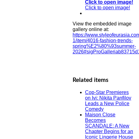
Click to open image!
Click to open image!
View the embedded image
gallery online at:
https://www.styleofeurasia.co
1/item/4016-fashion-trends-
spring%E2%80%93summer-
2026#sigProGalleriab83715d
Related items
Cop-Star Premieres
on Ivi: Nikita Panfilov
Leads a New Police
Comedy
Maison Close
Becomes
SCANDALE: A New
Chapter Begins for an
Iconic Lingerie House