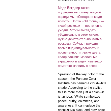
Мади Бекдаир также
подчеркивает смену модной
парадигмы: «Сегодня в моде
яркость. Эпоха «old money» —
тихой роскоши — постепенно
уходит. Чтобы выглядеть
убедительно в этом стиле,
нужно действительно жить в
роскоши. Сейчас приходит
время индивидуальности и
проявленности: яркие цвета,
колор-блокинг, массивные
украшения и акцентные вещи
помогают заявить о себе».
Speaking of the key color of the
season, the Pantone Color
Institute has named a cloud-white
shade. According to the stylist,
this is more than just a color—it
is an idea: “White symbolizes
peace, purity, calmness, and
awareness. It can replace the
привычную black-and-gray base