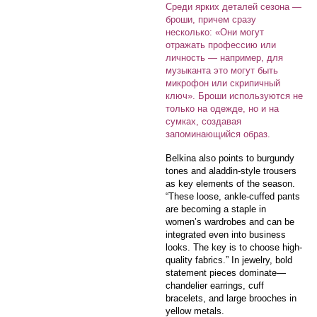
Среди ярких деталей сезона —
броши, причем сразу
несколько: «Они могут
отражать профессию или
личность — например, для
музыканта это могут быть
микрофон или скрипичный
ключ». Броши используются не
только на одежде, но и на
сумках, создавая
запоминающийся образ.
Belkina also points to burgundy
tones and aladdin-style trousers
as key elements of the season.
“These loose, ankle-cuffed pants
are becoming a staple in
women’s wardrobes and can be
integrated even into business
looks. The key is to choose high-
quality fabrics.” In jewelry, bold
statement pieces dominate—
chandelier earrings, cuff
bracelets, and large brooches in
yellow metals.