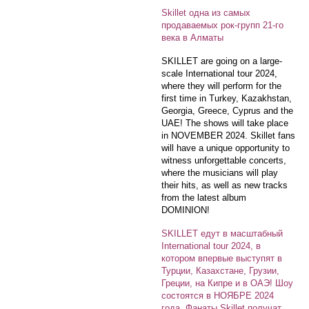
Skillet одна из самых
продаваемых рок-групп 21-го
века в Алматы
SKILLET are going on a large-
scale International tour 2024,
where they will perform for the
first time in Turkey, Kazakhstan,
Georgia, Greece, Cyprus and the
UAE! The shows will take place
in NOVEMBER 2024. Skillet fans
will have a unique opportunity to
witness unforgettable concerts,
where the musicians will play
their hits, as well as new tracks
from the latest album
DOMINION!
SKILLET едут в масштабный
International tour 2024, в
котором впервые выступят в
Турции, Казахстане, Грузии,
Греции, на Кипре и в ОАЭ! Шоу
состоятся в НОЯБРЕ 2024
года. Фанаты Skillet получат