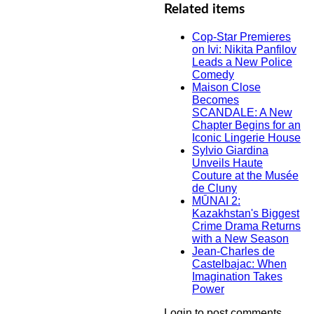
Related items
Cop-Star Premieres
on Ivi: Nikita Panfilov
Leads a New Police
Comedy
Maison Close
Becomes
SCANDALE: A New
Chapter Begins for an
Iconic Lingerie House
Sylvio Giardina
Unveils Haute
Couture at the Musée
de Cluny
MŪNAI 2:
Kazakhstan's Biggest
Crime Drama Returns
with a New Season
Jean-Charles de
Castelbajac: When
Imagination Takes
Power
Login to post comments