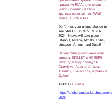
оригинальных треков получили
признание RIAA, а их песни
использовались в таких
крупных проектах, как WWE,
Marvel, ESPN и NFL.
Don't miss your unique chance to
see SKILLET in NOVEMBER
2024! Shows will take place in
Istanbul, Astana, Almaty, Tbilisi,
Limassol, Athens, and Dubai!
Не упустите уникальный шанс
увидеть SKILLET в НОЯБРЕ
2024 года! Шоу пройдут в
Стамбуле, Астане, Алматы,
Тбилиси, Лимассоле, Афинах и
Дубае!
Tickets /
Билеты
https://afisha.yandex.kz/almaty/conce
2024