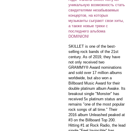
уникальную возможность стать
свидетелями незабываемых
концертов, на которых
музыканты сыграют свои хиты,
а также новые треки с
последнего альбома
DOMINION!
SKILLET is one of the best-
selling rock bands of the 21st
century. As of 2019, they have
not only received two
GRAMMY®️ Award nominations
and sold over 17 million albums
worldwide, but also won a
Billboard Music Award for their
double platinum album Awake. Its
breakout single "Monster" has
received 5x platinum status and
remains "one of the most popular
rock songs of all time." Their
2016 album Unleashed peaked at
#3 on the Billboard Top 200.
Hitting #1 at Rock Radio, the lead
single "Feel Invincible" has