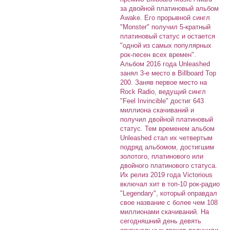
за двойной платиновый альбом
Awake. Его прорывной сингл
"Monster" получил 5-кратный
платиновый статус и остается
"одной из самых популярных
рок-песен всех времен".
Альбом 2016 года Unleashed
занял 3-е место в Billboard Top
200. Заняв первое место на
Rock Radio, ведущий сингл
"Feel Invincible" достиг 643
миллиона скачиваний и
получил двойной платиновый
статус. Тем временем альбом
Unleashed стал их четвертым
подряд альбомом, достигшим
золотого, платинового или
двойного платинового статуса.
Их релиз 2019 года Victorious
включал хит в топ-10 рок-радио
"Legendary", который оправдал
свое название с более чем 108
миллионами скачиваний. На
сегодняшний день девять