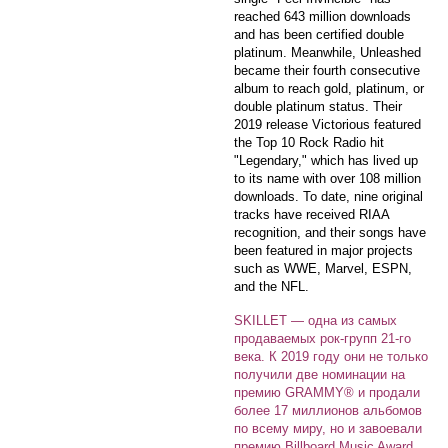
reached 643 million downloads
and has been certified double
platinum. Meanwhile, Unleashed
became their fourth consecutive
album to reach gold, platinum, or
double platinum status. Their
2019 release Victorious featured
the Top 10 Rock Radio hit
"Legendary," which has lived up
to its name with over 108 million
downloads. To date, nine original
tracks have received RIAA
recognition, and their songs have
been featured in major projects
such as WWE, Marvel, ESPN,
and the NFL.
SKILLET — одна из самых
продаваемых рок-групп 21-го
века. К 2019 году они не только
получили две номинации на
премию GRAMMY®️ и продали
более 17 миллионов альбомов
по всему миру, но и завоевали
премию Billboard Music Award