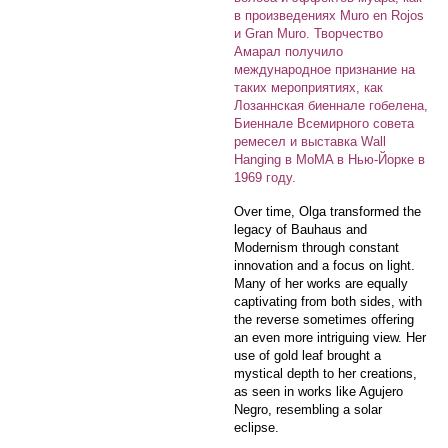
в произведениях Muro en Rojos
и Gran Muro. Творчество
Амарал получило
международное признание на
таких мероприятиях, как
Лозаннская биеннале гобелена,
Биеннале Всемирного совета
ремесел и выставка Wall
Hanging в MoMA в Нью-Йорке в
1969 году.
Over time, Olga transformed the
legacy of Bauhaus and
Modernism through constant
innovation and a focus on light.
Many of her works are equally
captivating from both sides, with
the reverse sometimes offering
an even more intriguing view. Her
use of gold leaf brought a
mystical depth to her creations,
as seen in works like Agujero
Negro, resembling a solar
eclipse.