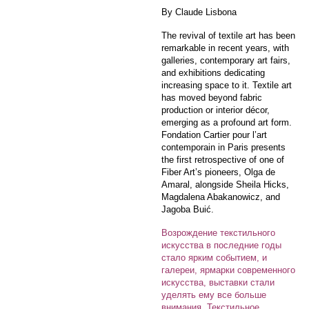
By Claude Lisbona
The revival of textile art has been
remarkable in recent years, with
galleries, contemporary art fairs,
and exhibitions dedicating
increasing space to it. Textile art
has moved beyond fabric
production or interior décor,
emerging as a profound art form.
Fondation Cartier pour l’art
contemporain in Paris presents
the first retrospective of one of
Fiber Art’s pioneers, Olga de
Amaral, alongside Sheila Hicks,
Magdalena Abakanowicz, and
Jagoba Buić.
Возрождение текстильного
искусства в последние годы
стало ярким событием, и
галереи, ярмарки современного
искусства, выставки стали
уделять ему все больше
внимания. Текстильное