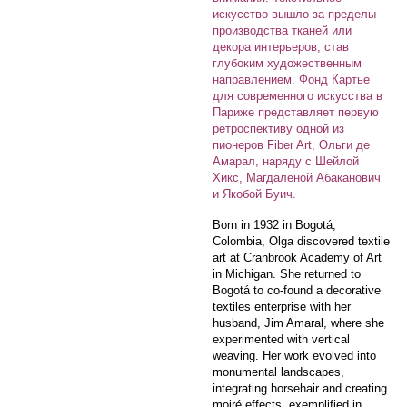
искусство вышло за пределы
производства тканей или
декора интерьеров, став
глубоким художественным
направлением. Фонд Картье
для современного искусства в
Париже представляет первую
ретроспективу одной из
пионеров Fiber Art, Ольги де
Амарал, наряду с Шейлой
Хикс, Магдаленой Абаканович
и Якобой Буич.
Born in 1932 in Bogotá,
Colombia, Olga discovered textile
art at Cranbrook Academy of Art
in Michigan. She returned to
Bogotá to co-found a decorative
textiles enterprise with her
husband, Jim Amaral, where she
experimented with vertical
weaving. Her work evolved into
monumental landscapes,
integrating horsehair and creating
moiré effects, exemplified in