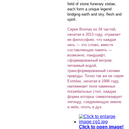
field of stone funerary stelae,
each form a unique legend
bridging earth and sky, flesh and
spirit.
Серия Brumas из 34 частей,
начатая в 2013 году, отражает
ее философию, что каждая
нить — это слово, вместе
составляющее память —
возможно, ландшафт,
сформированный ветром,
питаемый водой,
трансформированный силами
природы. Точно так же ее серия
Estrelas, начатая в 1996 году,
напоминает поле каменных
погребальных стел, каждая
форма которых символизирует
легенду, соединяющую землю
и небо, плоть и дух.
Click to open image!