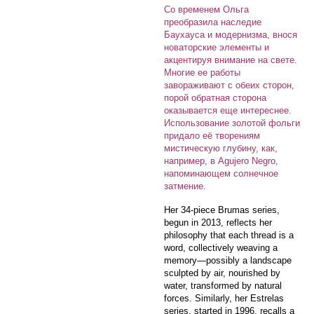
Со временем Ольга
преобразила наследие
Баухауса и модернизма, внося
новаторские элементы и
акцентируя внимание на свете.
Многие ее работы
завораживают с обеих сторон,
порой обратная сторона
оказывается еще интереснее.
Использование золотой фольги
придало её творениям
мистическую глубину, как,
например, в Agujero Negro,
напоминающем солнечное
затмение.
Her 34-piece Brumas series,
begun in 2013, reflects her
philosophy that each thread is a
word, collectively weaving a
memory—possibly a landscape
sculpted by air, nourished by
water, transformed by natural
forces. Similarly, her Estrelas
series, started in 1996, recalls a