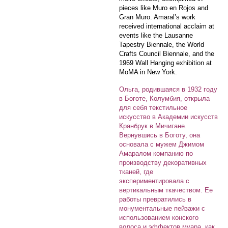
pieces like Muro en Rojos and
Gran Muro. Amaral’s work
received international acclaim at
events like the Lausanne
Tapestry Biennale, the World
Crafts Council Biennale, and the
1969 Wall Hanging exhibition at
MoMA in New York.
Ольга, родившаяся в 1932 году
в Боготе, Колумбия, открыла
для себя текстильное
искусство в Академии искусств
Кранбрук в Мичигане.
Вернувшись в Боготу, она
основала с мужем Джимом
Амаралом компанию по
производству декоративных
тканей, где
экспериментировала с
вертикальным ткачеством. Ее
работы превратились в
монументальные пейзажи с
использованием конского
волоса и эффектов муара, как