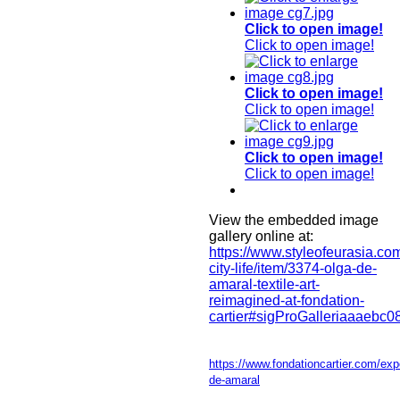
Click to open image!
Click to open image!
Click to open image!
Click to open image!
Click to open image!
Click to open image!
View the embedded image
gallery online at:
https://www.styleofeurasia.com
city-life/item/3374-olga-de-
amaral-textile-art-
reimagined-at-fondation-
cartier#sigProGalleriaaaebc0
https://www.fondationcartier.com/exp
de-amaral