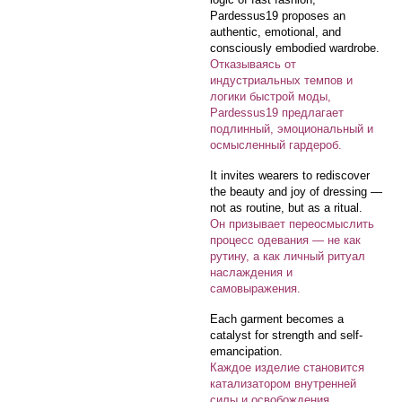
Pardessus19 proposes an
authentic, emotional, and
consciously embodied wardrobe.
Отказываясь от
индустриальных темпов и
логики быстрой моды,
Pardessus19 предлагает
подлинный, эмоциональный и
осмысленный гардероб.
It invites wearers to rediscover
the beauty and joy of dressing —
not as routine, but as a ritual.
Он призывает переосмыслить
процесс одевания — не как
рутину, а как личный ритуал
наслаждения и
самовыражения.
Each garment becomes a
catalyst for strength and self-
emancipation.
Каждое изделие становится
катализатором внутренней
силы и освобождения.