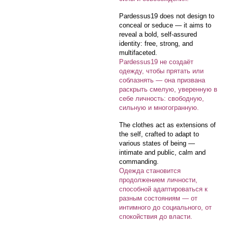
Pardessus19 does not design to
conceal or seduce — it aims to
reveal a bold, self-assured
identity: free, strong, and
multifaceted.
Pardessus19 не создаёт
одежду, чтобы прятать или
соблазнять — она призвана
раскрыть смелую, уверенную в
себе личность: свободную,
сильную и многогранную.
The clothes act as extensions of
the self, crafted to adapt to
various states of being —
intimate and public, calm and
commanding.
Одежда становится
продолжением личности,
способной адаптироваться к
разным состояниям — от
интимного до социального, от
спокойствия до власти.