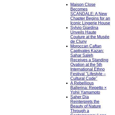
Maison Close
Becomes
SCANDALE: A New
Chapter Begins for an
Iconic Lingerie House
Sylvio Giardina
Unveils Haute
Couture at the Musée
de Cluny
Moroccan Caftan
Captivates Kazan:
Sahar Saleh
Receives a Standing
Ovation at the 5th
International Ethno
Festival "Lifestyle –
Cultural Code"
A Rebellious
Ballerina: Repetto ×
Yohji Yamamoto
Saher Dia
Reinterprets the
Beauty of Nature
Through a