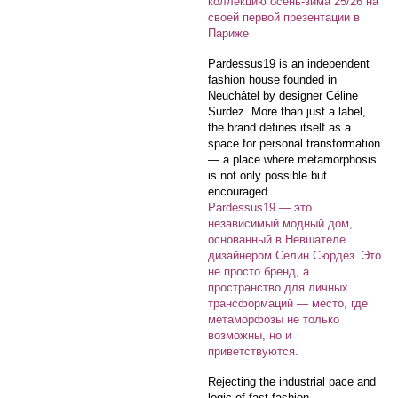
коллекцию осень-зима 25/26 на
своей первой презентации в
Париже
Pardessus19 is an independent
fashion house founded in
Neuchâtel by designer Céline
Surdez. More than just a label,
the brand defines itself as a
space for personal transformation
— a place where metamorphosis
is not only possible but
encouraged.
Pardessus19 — это
независимый модный дом,
основанный в Невшателе
дизайнером Селин Сюрдез. Это
не просто бренд, а
пространство для личных
трансформаций — место, где
метаморфозы не только
возможны, но и
приветствуются.
Rejecting the industrial pace and
logic of fast fashion,