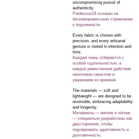
uncompromising pursuit of
authenticity.
Pardessus19 основан на
бескомпромиссном стремлении
к подлинности.
Every fabric is chosen with
precision, and every artisanal
gesture is rooted in intention and
time.
Каждая ткань отбирается с
особой тщательностью, а
каждое ремесленное действие
наполнено смыслом и
уважением ко времени.
The materials — soft and
lightweight — are designed to be
reversible, embracing adaptability
and longevity.
Материалы — мягкие и лёгкие
— специально разработаны как
двусторонние, чтобы
подчёркивать адаптивность и
долговечность.