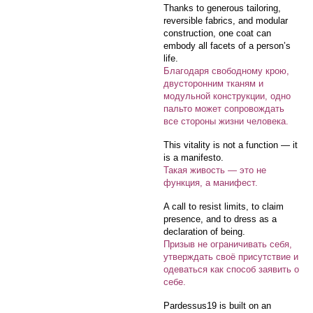
Thanks to generous tailoring,
reversible fabrics, and modular
construction, one coat can
embody all facets of a person’s
life.
Благодаря свободному крою,
двусторонним тканям и
модульной конструкции, одно
пальто может сопровождать
все стороны жизни человека.
This vitality is not a function — it
is a manifesto.
Такая живость — это не
функция, а манифест.
A call to resist limits, to claim
presence, and to dress as a
declaration of being.
Призыв не ограничивать себя,
утверждать своё присутствие и
одеваться как способ заявить о
себе.
Pardessus19 is built on an