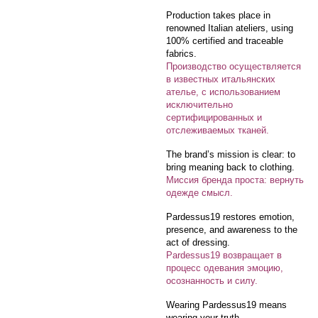
Production takes place in
renowned Italian ateliers, using
100% certified and traceable
fabrics.
Производство осуществляется
в известных итальянских
ателье, с использованием
исключительно
сертифицированных и
отслеживаемых тканей.
The brand’s mission is clear: to
bring meaning back to clothing.
Миссия бренда проста: вернуть
одежде смысл.
Pardessus19 restores emotion,
presence, and awareness to the
act of dressing.
Pardessus19 возвращает в
процесс одевания эмоцию,
осознанность и силу.
Wearing Pardessus19 means
wearing your truth.