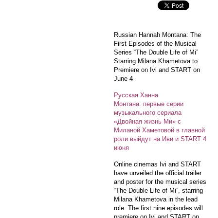
Russian Hannah Montana:
The
First Episodes of the Musical
Series “The Double Life of Mi”
Starring Milana Khametova to
Premiere on Ivi and START on
June 4
Русская Ханна
Монтана:
первые серии
музыкального сериала
«Двойная жизнь Ми» с
Миланой Хаметовой в главной
роли выйдут на Иви и START 4
июня
Online cinemas Ivi and START
have unveiled the official trailer
and poster for the musical series
“The Double Life of Mi”, starring
Milana Khametova in the lead
role. The first nine episodes will
premiere on Ivi and START on