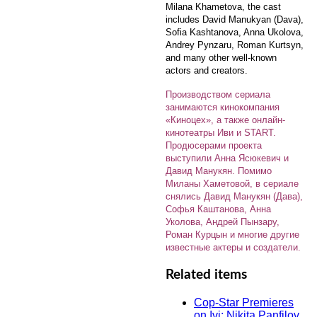
Milana Khametova, the cast
includes David Manukyan (Dava),
Sofia Kashtanova, Anna Ukolova,
Andrey Pynzaru, Roman Kurtsyn,
and many other well-known
actors and creators.
Производством сериала
занимаются кинокомпания
«Киноцех», а также онлайн-
кинотеатры Иви и START.
Продюсерами проекта
выступили Анна Ясюкевич и
Давид Манукян. Помимо
Миланы Хаметовой, в сериале
снялись Давид Манукян (Дава),
Софья Каштанова, Анна
Уколова, Андрей Пынзару,
Роман Курцын и многие другие
известные актеры и создатели.
Related items
Cop-Star Premieres
on Ivi: Nikita Panfilov