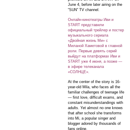
June 4, before later airing on the
“SUN” TV channel.
Онлайн-кинотеатры Иви и
START представили
официальный трейлер и постер
музыкального сериала
«Двойная жизнь Ми» с
Миланой Хаметовой в главной
роли. Первые девять серий
выйдут на платформах Иви и
START уже 4 июня, а позже —
в эфире телеканала
«СОЛНЦЕ».
At the center of the story is 16-
year-old Mila, who faces all the
familiar challenges of teenage life
— first love, difficult exams, and
constant misunderstandings with
adults. Yet almost no one knows
that after school she transforms
into Mi, a popular singer and
blogger adored by thousands of
fans online.