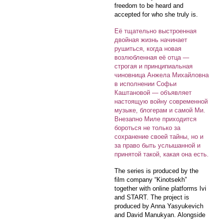
freedom to be heard and
accepted for who she truly is.
Её тщательно выстроенная
двойная жизнь начинает
рушиться, когда новая
возлюбленная её отца —
строгая и принципиальная
чиновница Анжела Михайловна
в исполнении Софьи
Каштановой — объявляет
настоящую войну современной
музыке, блогерам и самой Ми.
Внезапно Миле приходится
бороться не только за
сохранение своей тайны, но и
за право быть услышанной и
принятой такой, какая она есть.
The series is produced by the
film company “Kinotsekh”
together with online platforms Ivi
and START. The project is
produced by Anna Yasyukevich
and David Manukyan. Alongside