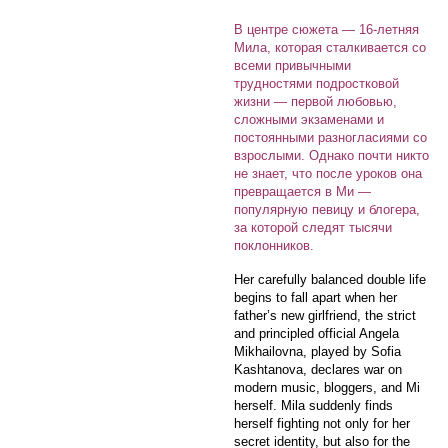
В центре сюжета — 16-летняя
Мила, которая сталкивается со
всеми привычными
трудностями подростковой
жизни — первой любовью,
сложными экзаменами и
постоянными разногласиями со
взрослыми. Однако почти никто
не знает, что после уроков она
превращается в Ми —
популярную певицу и блогера,
за которой следят тысячи
поклонников.
Her carefully balanced double life
begins to fall apart when her
father’s new girlfriend, the strict
and principled official Angela
Mikhailovna, played by Sofia
Kashtanova, declares war on
modern music, bloggers, and Mi
herself. Mila suddenly finds
herself fighting not only for her
secret identity, but also for the