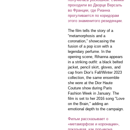
проходили во Дворце Версаль
во Франции, где Рианна
прогуливается по коридорам
этого знаменитого резиденции.
The film tells the story of a
“metamorphosis and a
coronation,” showcasing the
fusion of a pop icon with a
legendary perfume. In the
opening scene, Rihanna appears
in a striking outfit: a black belted
jacket, pencil skirt, gloves, and
cap from Dior’s Fall/Winter 2023
collection, the same ensemble
she wore at the Dior Haute
Couture show during Paris
Fashion Week in January. The
film is set to her 2016 song "Love
on the Brain," adding an
emotional depth to the campaign.
Фильм рассказывает о
«метаморфозе и коронации»,
показывая, как поп-икона