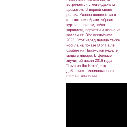
встречается с легендарным
ароматом. В первой сцене
ролика Рианна появляется в
элегантном образе: чёрная
куртка с поясом, юбка-
карандаш, перчатки и шапка из
коллекции Dior осень/зима
2023. Этот наряд певица также
носила на показе Dior Haute
Couture на Парижской неделе
моды в январе. В фильме
звучит её песня 2016 года
"Love on the Brain", что
добавляет эмоционального
оттенка кампании.