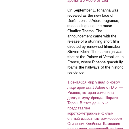
аромата J’Adore от Dior
On September 1, Rihanna was
revealed as the new face of
Dior's iconic J’Adore fragrance,
succeeding longtime muse
Charlize Theron. The
announcement came with the
release of a stunning short film
directed by renowned filmmaker
Steven Klein. The campaign was
shot at the Palace of Versailles in
France, where Rihanna gracefully
roams the hallways of the historic
residence.
1 сентября мир узнал о новом
лице аромата J’Adore от Dior —
Рианне, которая заменила
долгую музу бренда Шарлиз
Терон. В этот день был
представлен
короткометражный фильм,
снятый известным режиссёром
Стивеном Кляйном. Кампания
получилась роскошной: съёмки