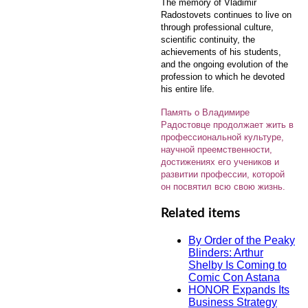
The memory of Vladimir
Radostovets continues to live on
through professional culture,
scientific continuity, the
achievements of his students,
and the ongoing evolution of the
profession to which he devoted
his entire life.
Память о Владимире
Радостовце продолжает жить в
профессиональной культуре,
научной преемственности,
достижениях его учеников и
развитии профессии, которой
он посвятил всю свою жизнь.
Related items
By Order of the Peaky
Blinders: Arthur
Shelby Is Coming to
Comic Con Astana
HONOR Expands Its
Business Strategy