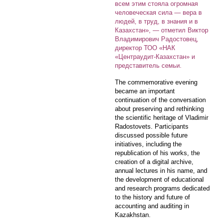
всем этим стояла огромная
человеческая сила — вера в
людей, в труд, в знания и в
Казахстан», — отметил Виктор
Владимирович Радостовец,
директор ТОО «НАК
«Центраудит-Казахстан» и
представитель семьи.
The commemorative evening
became an important
continuation of the conversation
about preserving and rethinking
the scientific heritage of Vladimir
Radostovets. Participants
discussed possible future
initiatives, including the
republication of his works, the
creation of a digital archive,
annual lectures in his name, and
the development of educational
and research programs dedicated
to the history and future of
accounting and auditing in
Kazakhstan.