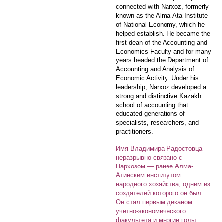
connected with Narxoz, formerly
known as the Alma-Ata Institute
of National Economy, which he
helped establish. He became the
first dean of the Accounting and
Economics Faculty and for many
years headed the Department of
Accounting and Analysis of
Economic Activity. Under his
leadership, Narxoz developed a
strong and distinctive Kazakh
school of accounting that
educated generations of
specialists, researchers, and
practitioners.
Имя Владимира Радостовца
неразрывно связано с
Нархозом — ранее Алма-
Атинским институтом
народного хозяйства, одним из
создателей которого он был.
Он стал первым деканом
учетно-экономического
факультета и многие годы