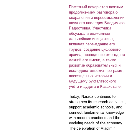
Памятный вечер стал важным
продолжением разговора о
сохранении и переосмыслении
научного наследия Владимира
Радостовца. Участники
обсуждали возможные
дальнейшие инициативы,
включая переиздание его
трудов, создание цифрового
архива, проведение ежегодных
лекций его имени, а также
развитие образовательных и
исследовательских программ,
посвящённых истории и
будущему бухгалтерского
учёта и аудита в Казахстане.
Today, Narxoz continues to
strengthen its research activities,
support academic schools, and
connect fundamental knowledge
with modern practices and the
evolving needs of the economy.
The celebration of Vladimir