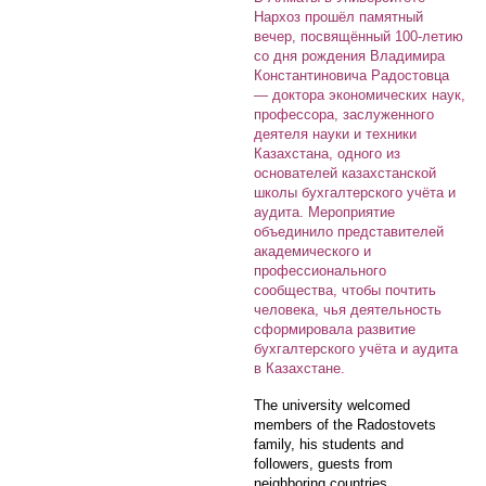
Нархоз прошёл памятный
вечер, посвящённый 100-летию
со дня рождения Владимира
Константиновича Радостовца
— доктора экономических наук,
профессора, заслуженного
деятеля науки и техники
Казахстана, одного из
основателей казахстанской
школы бухгалтерского учёта и
аудита. Мероприятие
объединило представителей
академического и
профессионального
сообщества, чтобы почтить
человека, чья деятельность
сформировала развитие
бухгалтерского учёта и аудита
в Казахстане.
The university welcomed
members of the Radostovets
family, his students and
followers, guests from
neighboring countries,