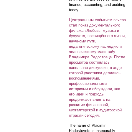
finance, accounting, and auditing
today.
Центральным событием вечера
стал показ документального
фильма «Любовь, музыка и
бухучет», посвящённого жизни,
научному пути,
педагогическому наследию и
человеческому масштабу
Владимира Радостовца. После
просмотра состоялась
панельная дискуссия, в ходе
которой участники делились
воспоминаниями,
профессиональными
историями и обсуждали, как
его идеи и подходы
продолжают влиять на
развитие финансовой,
бухгалтерской и аудиторской
отрасли сегодня.
The name of Vladimir
Radostovets is inseparably