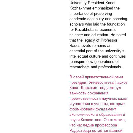
University President Kanat
Kozhakhmet emphasized the
importance of preserving
academic continuity and honoring
scholars who laid the foundation
for Kazakhstan’s economic
science and education. He noted
that the legacy of Professor
Radostovets remains an
essential part of the university’s
intellectual culture and continues
to inspire new generations of
researchers and professionals.
В своей приветственной речи
президент Университета Нархоз
Канат Кожахмет подчеркнул
важность сохранения
преемственности научных школ
и уважения к ученым, которые
формировали фундамент
экономического образования и
науки Казахстана. Он отметил,
что наследие профессора
Радостовца остаётся важной