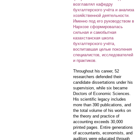
возглавлял кафедру
бухгалтерского учёта и анализа
хозяйственной деятельности.
Именно под его руководством в
Нархозе сформировалась
сильная и самобытная
казахстанская школа
бухгалтерского учёта,
воспитавшая целые поколения
специалистов, исследователей
и практиков.
Throughout his career, 52
researchers defended their
candidate dissertations under his
supervision, while six became
Doctors of Economic Sciences.
His scientific legacy includes
more than 390 publications, and
the total volume of his works on
the theory and practice of
accounting exceeds 30,000
printed pages. Entire generations
of accountants, economists, and
auditors were educated through