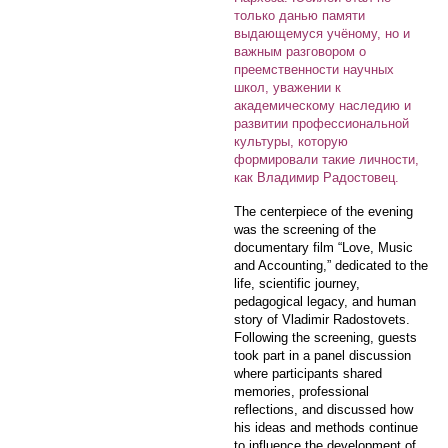
только данью памяти
выдающемуся учёному, но и
важным разговором о
преемственности научных
школ, уважении к
академическому наследию и
развитии профессиональной
культуры, которую
формировали такие личности,
как Владимир Радостовец.
The centerpiece of the evening
was the screening of the
documentary film “Love, Music
and Accounting,” dedicated to the
life, scientific journey,
pedagogical legacy, and human
story of Vladimir Radostovets.
Following the screening, guests
took part in a panel discussion
where participants shared
memories, professional
reflections, and discussed how
his ideas and methods continue
to influence the development of