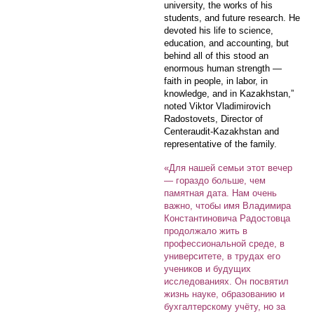
university, the works of his
students, and future research. He
devoted his life to science,
education, and accounting, but
behind all of this stood an
enormous human strength —
faith in people, in labor, in
knowledge, and in Kazakhstan,”
noted Viktor Vladimirovich
Radostovets, Director of
Centeraudit-Kazakhstan and
representative of the family.
«Для нашей семьи этот вечер
— гораздо больше, чем
памятная дата. Нам очень
важно, чтобы имя Владимира
Константиновича Радостовца
продолжало жить в
профессиональной среде, в
университете, в трудах его
учеников и будущих
исследованиях. Он посвятил
жизнь науке, образованию и
бухгалтерскому учёту, но за