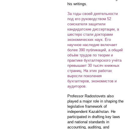
his writings.
За годы своей деятельности
под его руководством 52
соискателя защитили
кандидатские диссертации, а
шестеро стали докторами
экономических наук. Его
научное наследие включает
более 390 публикаций, а общий
объём трудов по теории и
практике бухгалтерского учёта
превышает 30 тысяч книжных
страниц. На этих работах
выросли поколения
бухгалтеров, экономистов и
аудиторов.
Professor Radostovets also
played a major role in shaping the
legislative framework of
independent Kazakhstan. He
participated in drafting key laws
and national standards in
accounting, auditing, and