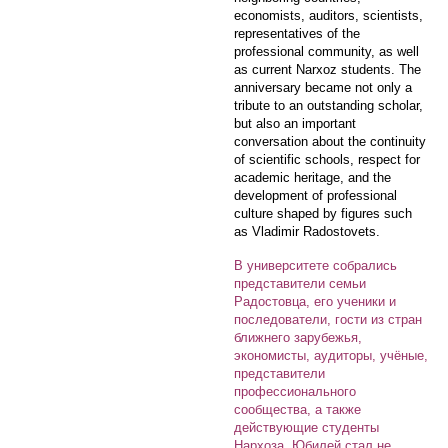
economists, auditors, scientists,
representatives of the
professional community, as well
as current Narxoz students. The
anniversary became not only a
tribute to an outstanding scholar,
but also an important
conversation about the continuity
of scientific schools, respect for
academic heritage, and the
development of professional
culture shaped by figures such
as Vladimir Radostovets.
В университете собрались
представители семьи
Радостовца, его ученики и
последователи, гости из стран
ближнего зарубежья,
экономисты, аудиторы, учёные,
представители
профессионального
сообщества, а также
действующие студенты
Нархоза. Юбилей стал не